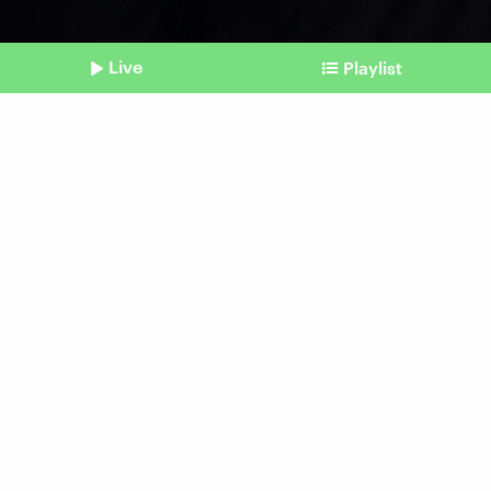
Live
Playlist
©
ALASTAIR GRANT / POOL / AFP
Shownotes
NATO-Gipfel
Trump: "In diesem Raum
gab es eine enorme Liebe"
vom 08. Juli 2026