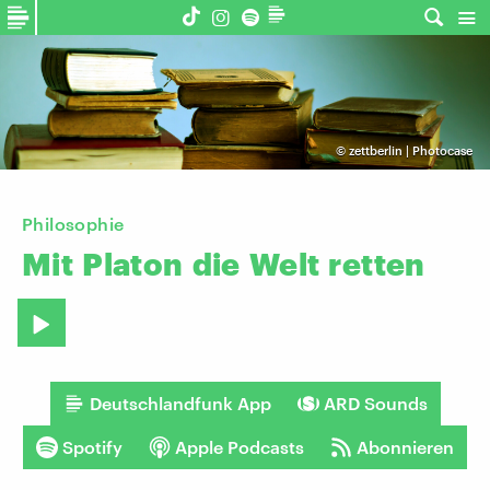
©
zettberlin | Photocase
Philosophie
Mit
Platon
die
Welt
retten
Deutschlandfunk App
ARD Sounds
Spotify
Apple Podcasts
Abonnieren