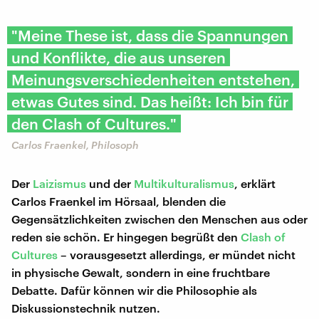
"Meine These ist, dass die Spannungen
und Konflikte, die aus unseren
Meinungsverschiedenheiten entstehen,
etwas Gutes sind. Das heißt: Ich bin für
den Clash of Cultures."
Carlos Fraenkel, Philosoph
Der
Laizismus
und der
Multikulturalismus
, erklärt
Carlos Fraenkel im Hörsaal, blenden die
Gegensätzlichkeiten zwischen den Menschen aus oder
reden sie schön. Er hingegen begrüßt den
Clash of
Cultures
– vorausgesetzt allerdings, er mündet nicht
in physische Gewalt, sondern in eine fruchtbare
Debatte. Dafür können wir die Philosophie als
Diskussionstechnik nutzen.