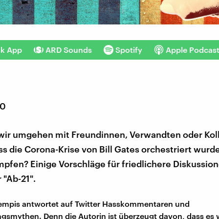
nk App
ARD Sounds
Spotify
Apple Podcas
20
 wir umgehen mit Freundinnen, Verwandten oder Kol
s die Corona-Krise von Bill Gates orchestriert wurde
fen? Einige Vorschläge für friedlichere Diskussion
r "Ab-21".
Kempis antwortet auf Twitter Hasskommentaren und
smythen. Denn die Autorin ist überzeugt davon, dass es wi