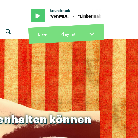
Soundtrack
inker Haken" von MIA. · "Linker Haken" von MIA.
Live
Playlist
enhalten
können