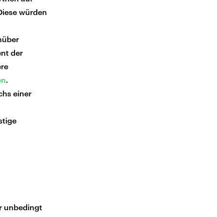
 Diese würden
nüber
ent der
ere
en
.
chs einer
stige
ir unbedingt