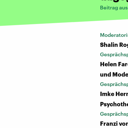
Beitrag au
Moderatori
Shalin Ro
Gesprächsp
Helen Far
und Mode
Gesprächsp
Imke Her
Psychoth
Gesprächsp
Franzi vo