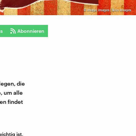
©
imago images | Ikon Images
ts
Abonnieren
legen, die
, um alle
en findet
chtig ist,