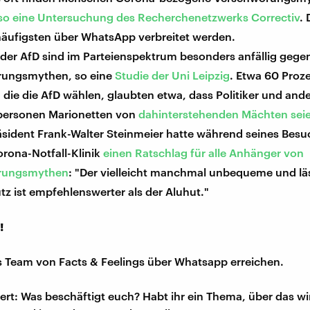
so eine Untersuchung des Recherchenetzwerks Correctiv
.
äufigsten über WhatsApp verbreitet werden.
der AfD sind im Parteienspektrum besonders anfällig gege
ungsmythen, so eine
Studie der Uni Leipzig
. Etwa 60 Proz
 die die AfD wählen, glaubten etwa, dass Politiker und and
ersonen Marionetten von
dahinterstehenden Mächten sei
sident Frank-Walter Steinmeier hatte während seines Besu
orona-Notfall-Klinik
einen Ratschlag für alle Anhänger von
rungsmythen
: "Der vielleicht manchmal unbequeme und lä
z ist empfehlenswerter als der Aluhut."
!
s Team von Facts & Feelings über Whatsapp erreichen.
iert: Was beschäftigt euch? Habt ihr ein Thema, über das w