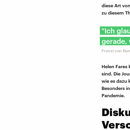
diese Art vo
zu diesem Th
"Ich gla
gerade, 
Franzi von Kem
Helen Fares 
sind. Die Jo
wie es dazu
Besonders in
Pandemie.
Disk
Vers