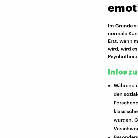
emot
Im Grunde s
normale Konf
Erst, wenn m
wird, wird e
Psychothera
Infos z
Während d
den sozia
Forschend
klassisch
wurden. G
Verschwör
Besonders