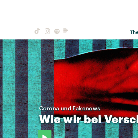
Th
Corona und Fakenews
Wie
wir
bei
Vers