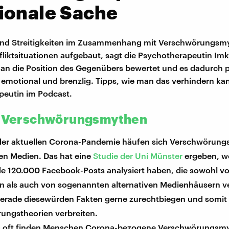
ionale Sache
ind Streitigkeiten im Zusammenhang mit Verschwörungsm
liktsituationen aufgebaut, sagt die Psychotherapeutin Im
an die Position des Gegenübers bewertet und es dadurch p
s emotional und brenzlig. Tipps, wie man das verhindern kan
peutin im Podcast.
u Verschwörungsmythen
er aktuellen Corona-Pandemie häufen sich Verschwörung
len Medien. Das hat eine
Studie der Uni Münster
ergeben, w
e 120.000 Facebook-Posts analysiert haben, die sowohl v
en als auch von sogenannten alternativen Medienhäusern ve
erade diesewürden Fakten gerne zurechtbiegen und somit
ungstheorien verbreiten.
 oft finden Menschen Corona-bezogene Verschwörungsmy