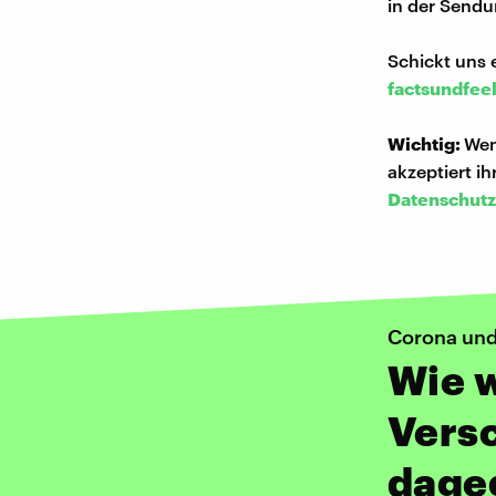
in der Sendu
Schickt uns 
factsundfee
Wichtig:
Wen
akzeptiert i
Datenschutz
Corona un
Wie w
Vers
dage