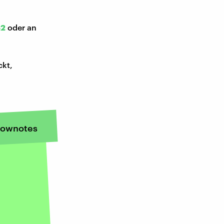
52
oder an
ckt,
ownotes