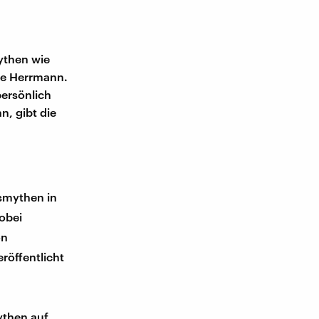
ythen wie
ke Herrmann.
ersönlich
n, gibt die
smythen in
obei
on
röffentlicht
then auf