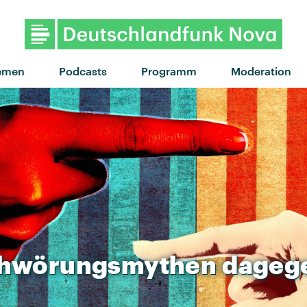
"Linker Haken" von MIA. · "L
emen
Podcasts
Programm
Moderation
chwörungsmythen
dageg