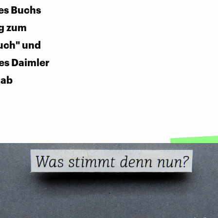
es Buchs
ng zum
uch" und
des Daimler
Lab