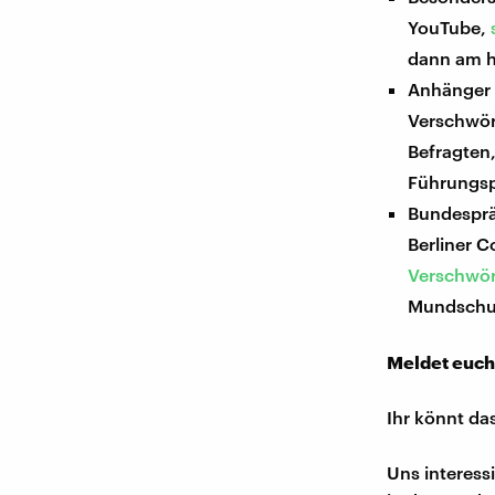
YouTube,
dann am h
Anhänger 
Verschwör
Befragten,
Führungsp
Bundesprä
Berliner C
Verschwö
Mundschut
Meldet euch
Ihr könnt da
Uns interess