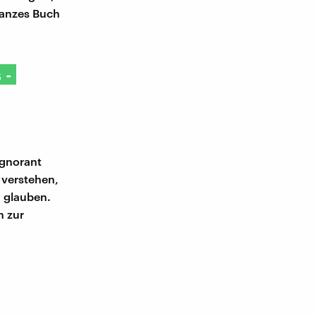
ganzes Buch
 -
ignorant
 verstehen,
 glauben.
n zur