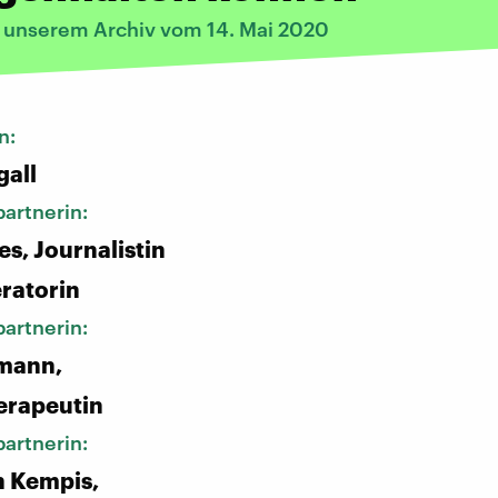
s unserem Archiv vom 14. Mai 2020
n:
gall
artnerin:
es, Journalistin
ratorin
artnerin:
mann,
erapeutin
artnerin:
n Kempis,