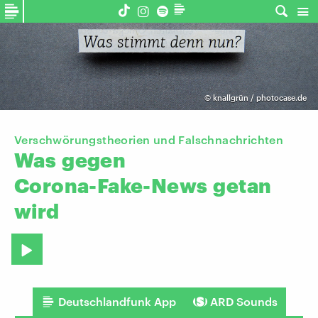
©
knallgrün / photocase.de
Verschwörungstheorien und Falschnachrichten
Was
gegen
Corona-Fake-News
getan
wird
Deutschlandfunk App
ARD Sounds