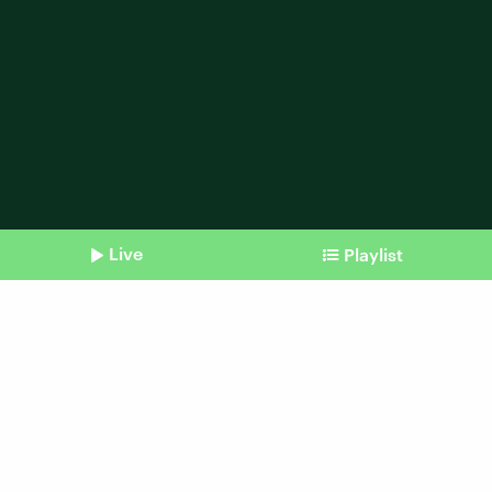
Live
Playlist
Shownotes
Geoglyphen