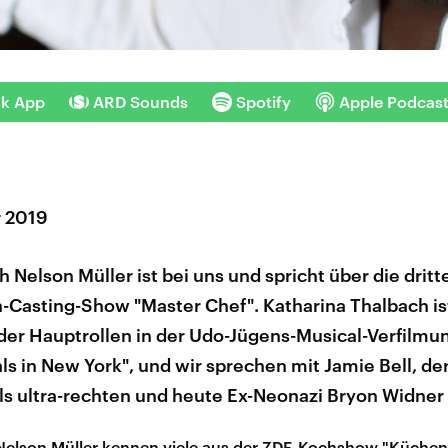
nk App
ARD Sounds
Spotify
Apple Podcas
r 2019
 Nelson Müller ist bei uns und spricht über die dritte
-Casting-Show "Master Chef". Katharina Thalbach ist
 der Hauptrollen in der Udo-Jügens-Musical-Verfilmu
s in New York", und wir sprechen mit Jamie Bell, der
s ultra-rechten und heute Ex-Neonazi Bryon Widner s
Nelson Müller kennen viele aus der ZDF-Kochshow "Küchen