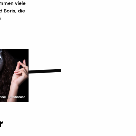
ommen viele
 Boris, die
n
anne | photocase
r