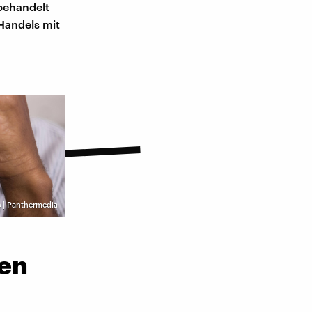
behandelt
Handels mit
 | Panthermedia
gen