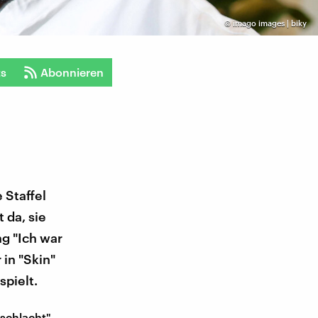
©
imago images | biky
ts
Abonnieren
 Staffel
 da, sie
ng "Ich war
 in "Skin"
pielt.
schlacht".