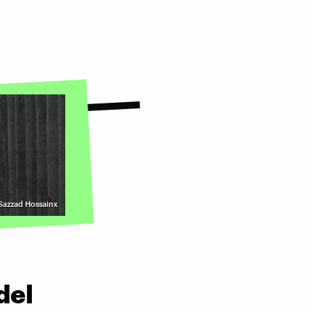
 Sazzad Hossainx
del