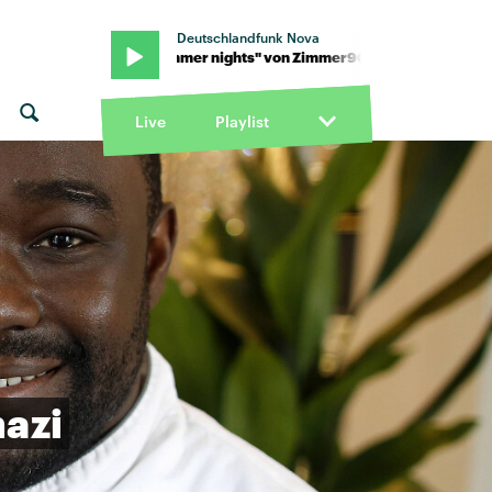
Deutschlandfunk Nova
r90 · "Summer nights" von Zimmer90 · "Summer nights" von Zim
Live
Playlist
azi