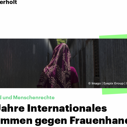
erholt
©
Imago | Eyepix Group |
d und Menschenrechte
Jahre Internationales
mmen gegen Frauenhan