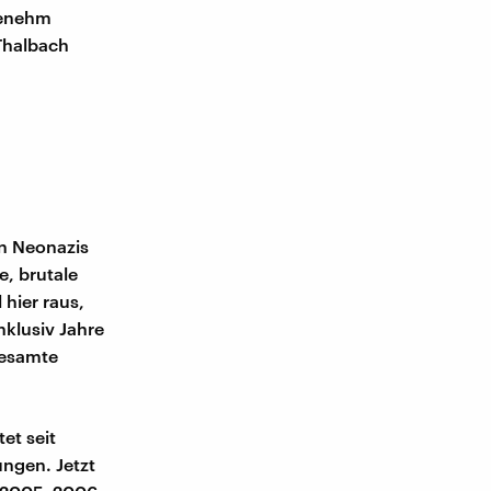
genehm
 Thalbach
n Neonazis
e, brutale
hier raus,
klusiv Jahre
gesamte
et seit
ngen. Jetzt