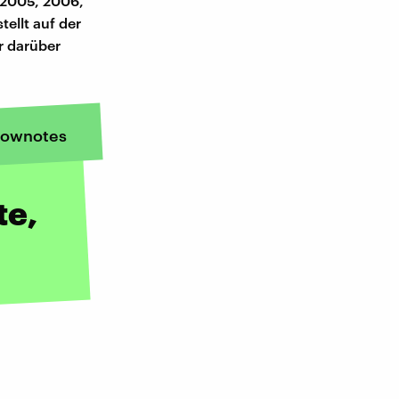
m 2005, 2006,
ellt auf der
ir darüber
ownotes
te,