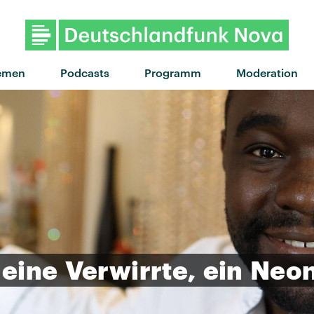
"Summer nights" von Zimme
emen
Podcasts
Programm
Moderation
eine
Verwirrte,
ein
Neon