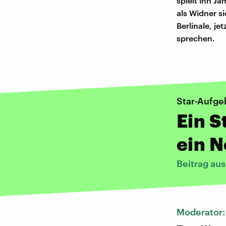
spielt ihn Ja
als Widner s
Berlinale, je
sprechen.
Star-Aufgeb
Ein S
ein N
Beitrag au
Moderator