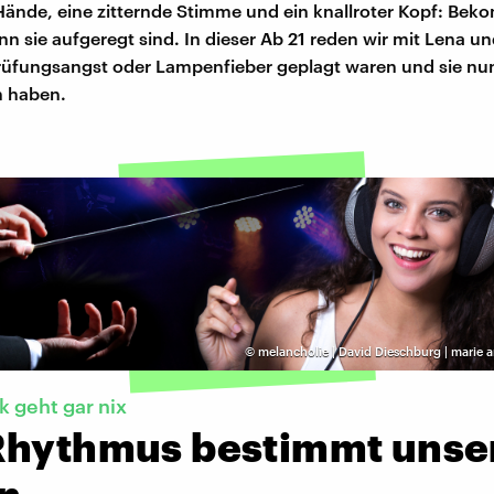
Hände, eine zitternde Stimme und ein knallroter Kopf: Bek
n sie aufgeregt sind. In dieser Ab 21 reden wir mit Lena und
rüfungsangst oder Lampenfieber geplagt waren und sie nu
 haben.
©
melancholie | David Dieschburg | marie 
 geht gar nix
Rhythmus bestimmt unse
n