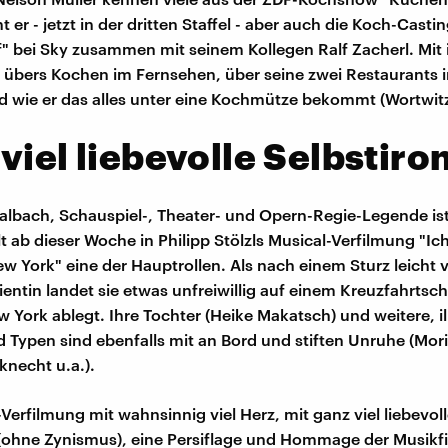
t er - jetzt in der dritten Staffel - aber auch die Koch-Cast
" bei Sky zusammen mit seinem Kollegen Ralf Zacherl. Mit
 übers Kochen im Fernsehen, über seine zwei Restaurants i
d wie er das alles unter eine Kochmütze bekommt (Wortwitz
viel liebevolle Selbstiro
albach, Schauspiel-, Theater- und Opern-Regie-Legende ist
lt ab dieser Woche in Philipp Stölzls Musical-Verfilmung "I
ew York" eine der Hauptrollen. Als nach einem Sturz leicht v
entin landet sie etwas unfreiwillig auf einem Kreuzfahrtschi
 York ablegt. Ihre Tochter (Heike Makatsch) und weitere, il
 Typen sind ebenfalls mit an Bord und stiften Unruhe (Morit
necht u.a.).
Verfilmung mit wahnsinnig viel Herz, mit ganz viel liebevoll
 (ohne Zynismus), eine Persiflage und Hommage der Musikf