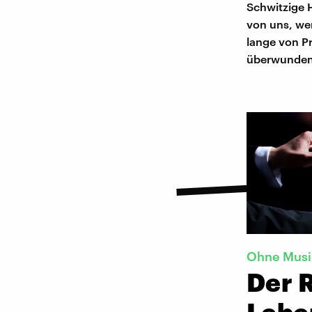
Schwitzige 
von uns, wen
lange von P
überwunden
Ohne Musik
Der 
Lebe