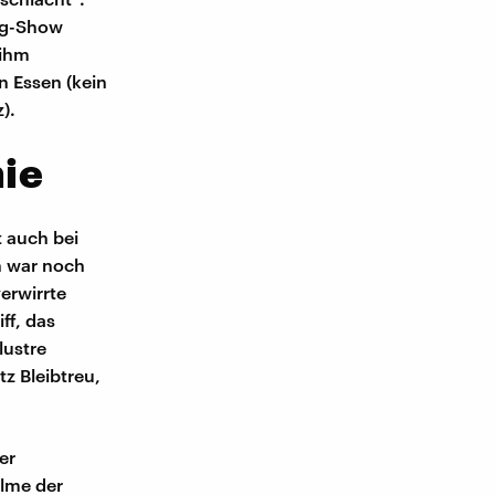
ing-Show
 ihm
n Essen (kein
).
nie
 auch bei
ch war noch
erwirrte
ff, das
lustre
z Bleibtreu,
er
ilme der