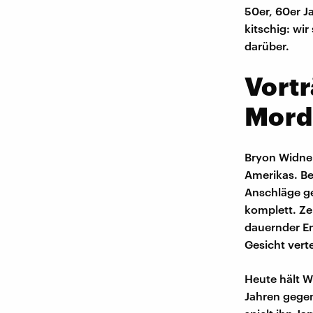
50er, 60er J
kitschig: wi
darüber.
Vort
Mord
Bryon Widner
Amerikas. Be
Anschläge ge
komplett. Ze
dauernder En
Gesicht verte
Heute hält W
Jahren gege