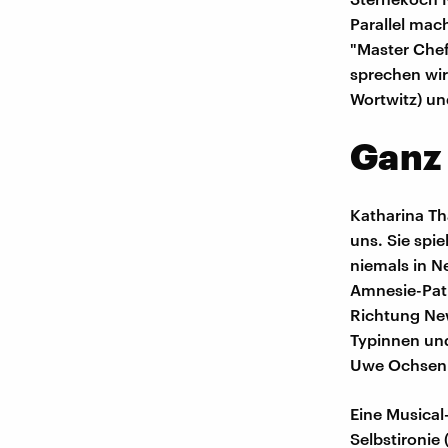
Parallel mach
"Master Chef
sprechen wir
Wortwitz) un
Ganz 
Katharina Th
uns. Sie spie
niemals in N
Amnesie-Pati
Richtung New
Typinnen und
Uwe Ochsenk
Eine Musical-
Selbstironie