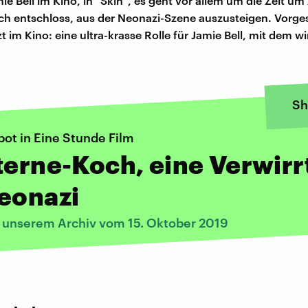
mie Bell im Kino, in "Skin", es geht vor allem um die Zeit u
ich entschloss, aus der Neonazi-Szene auszusteigen. Vorgest
tzt im Kino: eine ultra-krasse Rolle für Jamie Bell, mit dem w
Sh
ot in Eine Stunde Film
terne-Koch, eine Verwirr
eonazi
s unserem Archiv vom 15. Oktober 2019
: