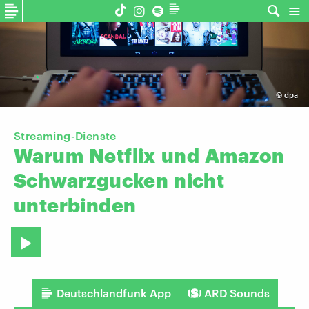
©
dpa
Streaming-Dienste
Warum
Netflix
und
Amazon
Schwarzgucken
nicht
unterbinden
Deutschlandfunk App
ARD Sounds