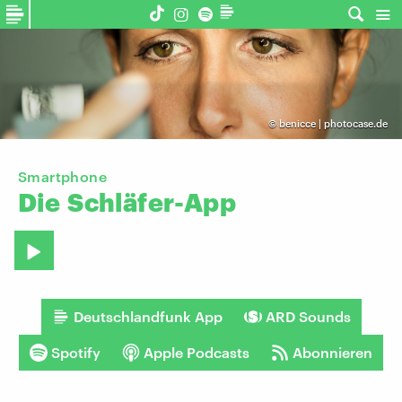
©
benicce | photocase.de
Smartphone
Die
Schläfer-App
Deutschlandfunk App
ARD Sounds
Spotify
Apple Podcasts
Abonnieren