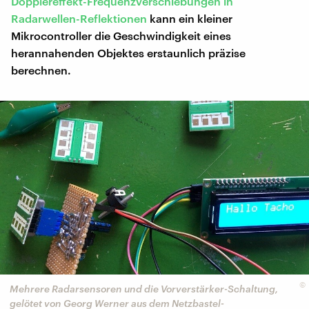
Dopplereffekt-Frequenzverschiebungen in
Radarwellen-Reflektionen
kann ein kleiner
Mikrocontroller die Geschwindigkeit eines
herannahenden Objektes erstaunlich präzise
berechnen.
©
Mehrere Radarsensoren und die Vorverstärker-Schaltung,
gelötet von Georg Werner aus dem Netzbastel-