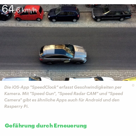
©
Die iOS-App "SpeedClock" erfasst Geschwindigkeiten per
Kamera. Mit "Speed Gun", "Speed Radar CAM" und "Speed
Camera" gibt es ähnliche Apps auch für Android und den
Rasperry Pi.
Gefährung durch Erneuerung