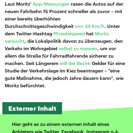
Laut Moritz'
App-Messungen
rasen die Autos auf der
neuen Fahrbahn 15 Prozent schneller als zuvor – mit
einer bereits überhöhten
Durchschnittsgeschwindigkeit
von 34 Km/h
. Unter
dem Twitter-Hashtag
#Friedelspeed
hat
Moritz
versucht
, die Lokalpolitik davon zu überzeugen, den
Verkehr im Wohngebiet
selbst zu messen
, um vor
allem die Straße für Fahrradfahrende sicherer zu
machen. Seit Längerem
will der Bezirk
Gelder für eine
Studie der Verkehrslage im Kiez beantragen – "eine
gute Maßnahme, die jedoch Jahre dauern kann", wie
Moritz befürchtet.
Externer Inhalt
Hier geht es zu einem externen Inhalt eines
Anbieters wie Twitter, Facebook, Instagram o.ä.