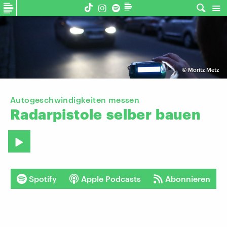
©
Moritz Metz
Autogeschwindigkeiten messen
Radarpistole
selber
bauen
Spotify
Apple Podcasts
Abonnieren