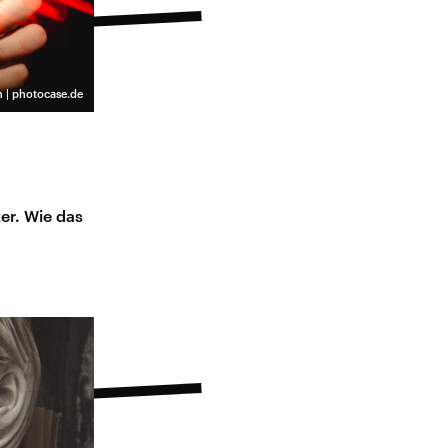
 | photocase.de
er. Wie das