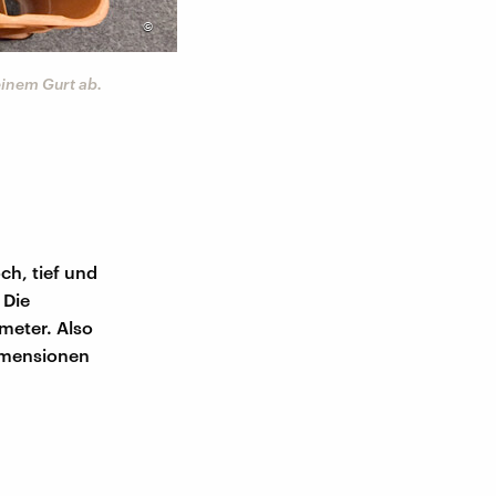
©
einem Gurt ab.
Jetzt kommt schon die Teichfolie:
Teichfolie legen wir locker aus un
ch, tief und
 Die
meter. Also
Dimensionen