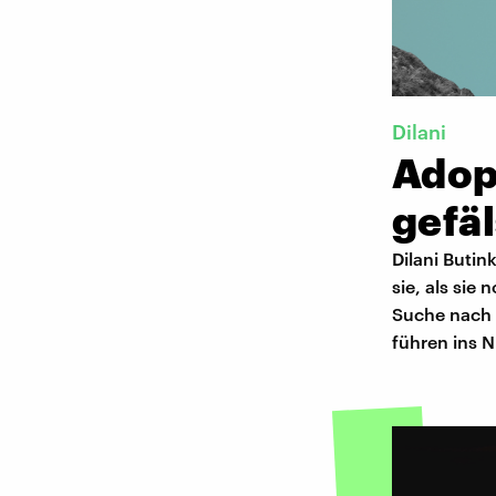
Dilani
Adopt
gefä
Dilani Butin
sie, als sie
Suche nach 
führen ins N