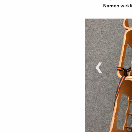
Namen wirkl
‹