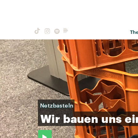
Th
Netzbasteln
Wir
bauen
uns
ei