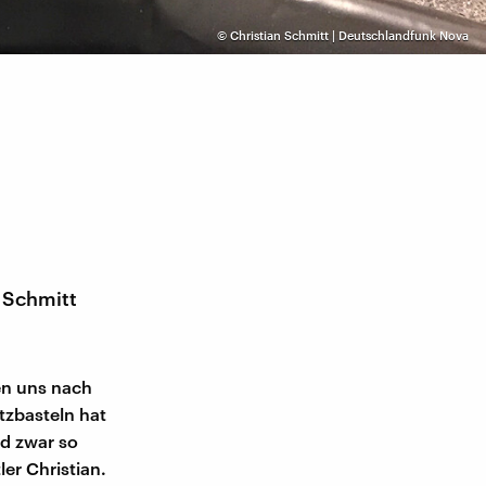
©
Christian Schmitt | Deutschlandfunk Nova
n Schmitt
nen uns nach
tzbasteln hat
nd zwar so
er Christian.