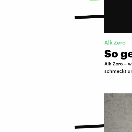
Alk Zero
So g
Alk Zero – w
schmeckt und