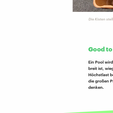
©
 getackert werden. Das war's!
Die Kisten ste
Good to
Ein Pool wir
breit ist, wi
Höchstlast b
die großen P
denken.