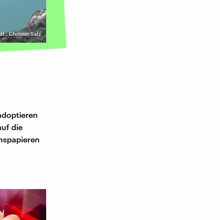
at
,
Chrissie Salz
 adoptieren
auf die
onspapieren