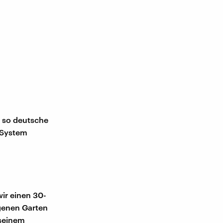
t so deutsche
s System
ir einen 30-
igenen Garten
 seinem