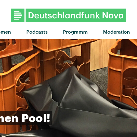
"Linker Haken" von MIA. · 
emen
Podcasts
Programm
Moderation
nen
Pool!