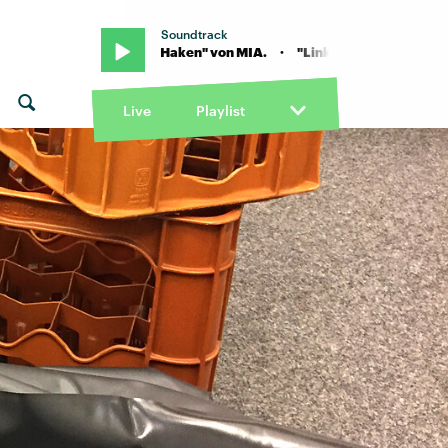
Soundtrack
"Linker Haken" von MIA. · "Linker Haken" von MIA.
Live
Playlist