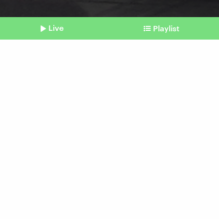
Live
Playlist
©
picture alliance / abaca
Shownotes
Neu-Delhi im Smog
Alltag kaum möglich
Beitrag aus unserem Archiv vom 21.
November 2024