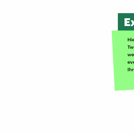
E
Hi
Tw
we
ev
Ih