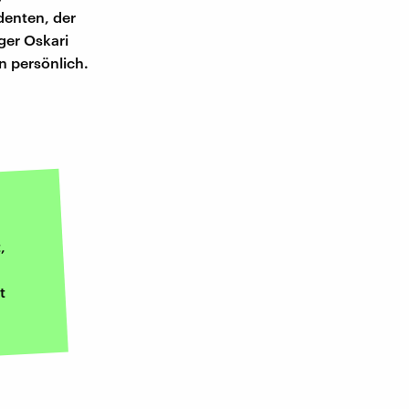
denten, der
ger Oskari
n persönlich.
,
t