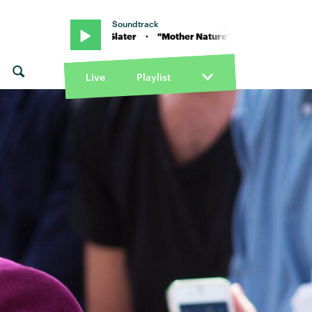
Soundtrack
" von Chloe Slater · "Mother Nature's Killing Spree" von Chloe Slate
Live
Playlist