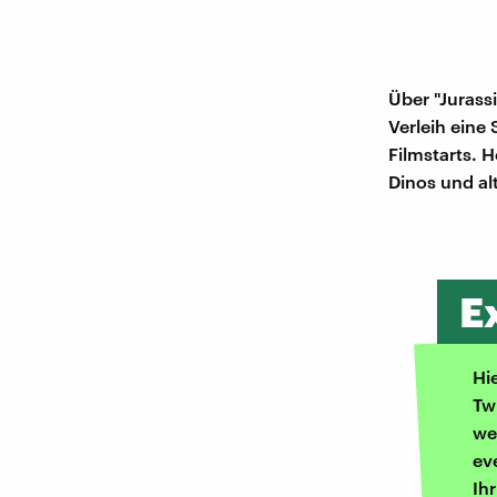
Über "Jurass
Verleih eine 
Filmstarts. 
Dinos und al
E
Hi
Tw
we
ev
Ih