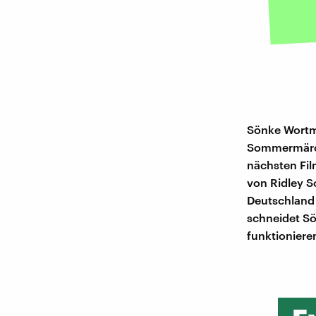
Sönke Wortma
Sommermärche
nächsten Fi
von Ridley S
Deutschland 
schneidet Sö
funktionieren