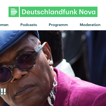
"Mother Nature's Killing Spree
emen
Podcasts
Programm
Moderation
!!