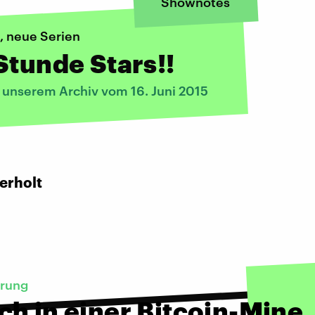
Shownotes
, neue Serien
Stunde Stars!!
s unserem Archiv vom 16. Juni 2015
:
erholt
rung
h in einer Bitcoin-Mine