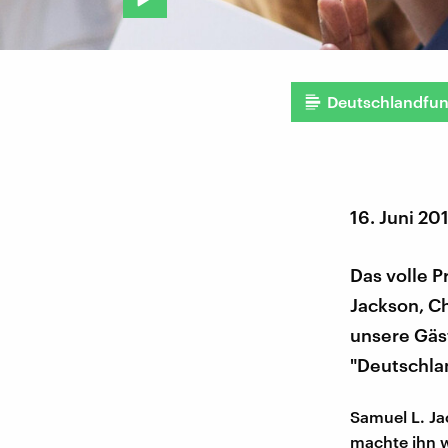
Deutschlandfu
16. Juni 20
Das volle P
Jackson, C
unsere Gäst
"Deutschla
Samuel L. Ja
machte ihn w