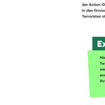
der Action-G
in den finni
Terroristen 
E
Hi
Tw
we
ev
Ih