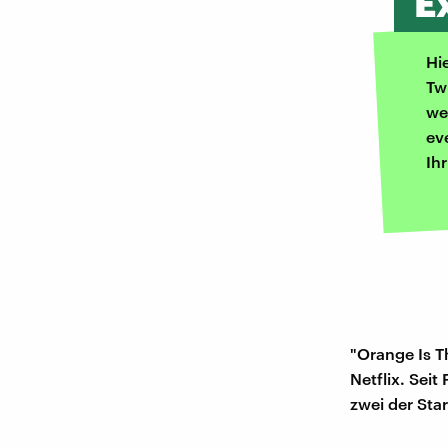
E
Hi
Tw
we
ev
Ih
"Orange Is T
Netflix. Seit
zwei der Sta