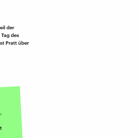
il der
m Tag des
st Pratt über
,
t