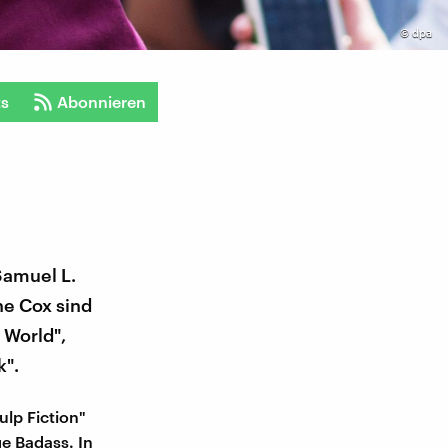
©
dpa
ts
Abonnieren
Samuel L.
ne Cox sind
 World",
k".
ulp Fiction"
e Badass. In