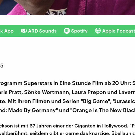
nk App
ARD Sounds
Spotify
Apple Podcas
15
rogramm Superstars in Eine Stunde Film ab 20 Uhr: 
hris Pratt, Sönke Wortmann, Laura Prepon und Laver
e. Mit ihren Filmen und Serien "Big Game", "Jurassic
nd: Made By Germany" und "Orange Is The New Blac
ckson ist mit 67 Jahren einer der Giganten in Hollywood. "P
eltberühmt, seitdem gibt er gerne das knarzige, übellaunig