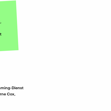
,
t
eaming-Dienst
erne Cox,