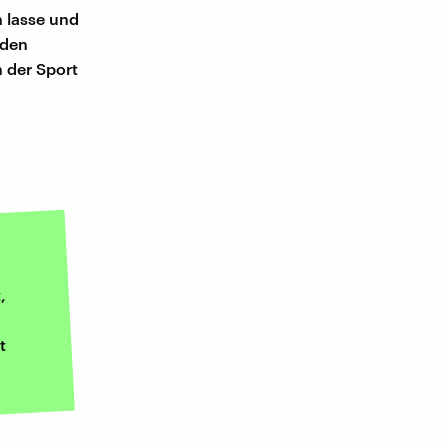
 lasse und
 den
 der Sport
,
t