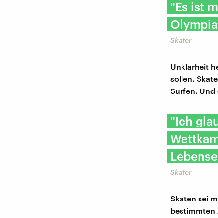
"Es ist 
Olympia 
Skater
Unklarheit h
sollen. Skate
Surfen. Und 
"Ich gla
Wettkamp
Lebensei
Skater
Skaten sei me
bestimmten Z