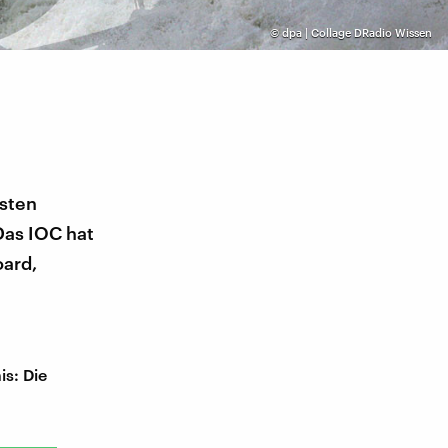
©
dpa | Collage DRadio Wissen
hsten
Das IOC hat
oard,
is: Die