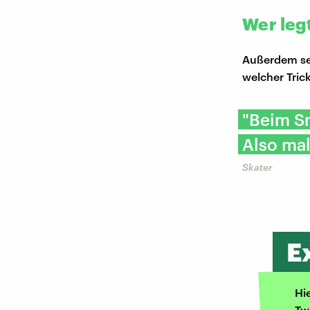
Wer legt
Außerdem sei
welcher Tric
"Beim Sn
Also mal
Skater
E
Hi
Tw