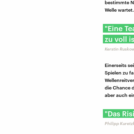
bestimmte Na
Welle wartet.
"Eine Te
zu voll 
Kerstin Rusko
Einerseits s
Spielen zu f
Wellenreitver
die Chance d
aber auch ei
"Das Ris
Philipp Kuretz