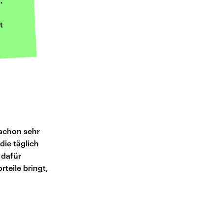
t
 schon sehr
die täglich
 dafür
teile bringt,