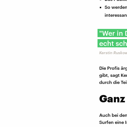
So werden
interessan
"Wer in 
echt sch
Kerstin Rusko
Die Profis ä
gibt, sagt Ke
durch die Te
Ganz
Auch bei den
Surfen eine 