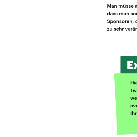
Man müsse au
dass man sei
Sponsoren, d
zu sehr verä
E
Hi
Tw
we
ev
Ih