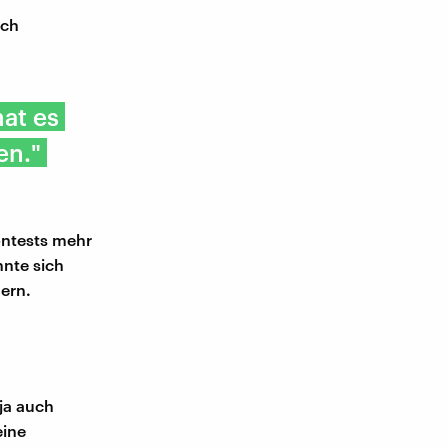
ich
hat es
en."
ontests mehr
nnte sich
ern.
ja auch
eine