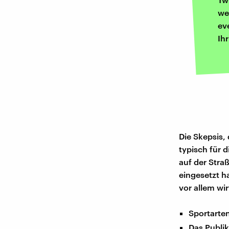
we
ev
Ih
Die Skepsis,
typisch für d
auf der Straß
eingesetzt h
vor allem wir
Sportarte
Das Publi