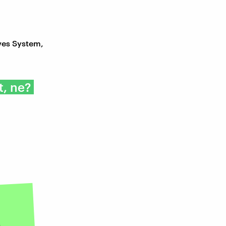
ives System,
t, ne?
,