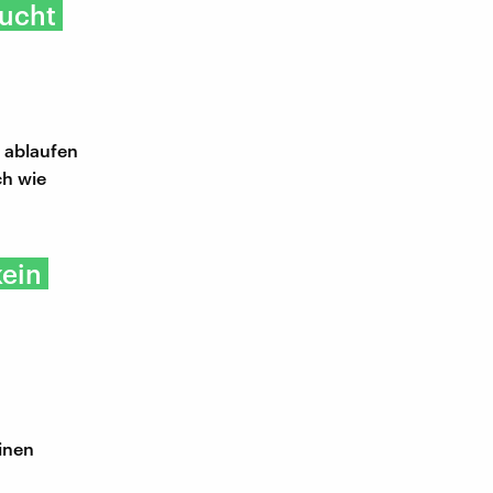
aucht
e ablaufen
ch wie
kein
einen