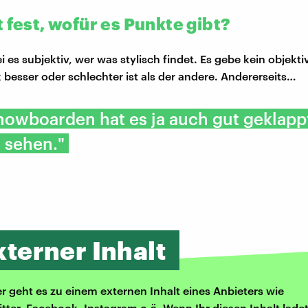
 fest, wofür es Punkte gibt?
 es subjektiv, wer was stylisch findet. Es gebe kein objekt
k besser oder schlechter ist als der andere. Andererseits…
owboarden hat es ja auch gut geklapp
 sehen."
xterner Inhalt
er geht es zu einem externen Inhalt eines Anbieters wie
itter, Facebook, Instagram o.ä. Wenn Ihr diesen Inhalt ladet