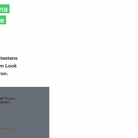
nna
ge
ätestens
om Look
ron.