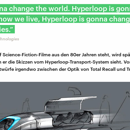
nna change the world. Hyperloop is go
how we live, Hyperloop is gonna chan
es.”
hnologies
uf Science-Fiction-Filme aus den 80er Jahren steht, wird sp
 er die Skizzen vom Hyperloop-Transport-System sieht. V
ntwürfe irgendwo zwischen der Optik von Total Recall und T