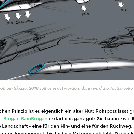
ch ein Skizze, 2016 soll es ernst werden, dann wird die Teststrecke
en Prinzip ist es eigentlich ein alter Hut: Rohrpost lässt 
ur
Brogan BamBrogan
erklärt das ganz gut: Sie bauen zwei
ie Landschaft - eine für den Hin- und eine für den Rückweg
öhren leergepumpt, bis fast ein Vakuum entsteht. Darin gle