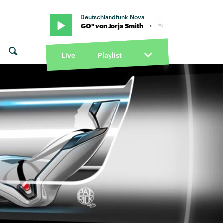
Deutschlandfunk Nova
 · "GO GO GO" von Jorja Smith · "GO GO GO" von Jorja Smith
Live
Playlist