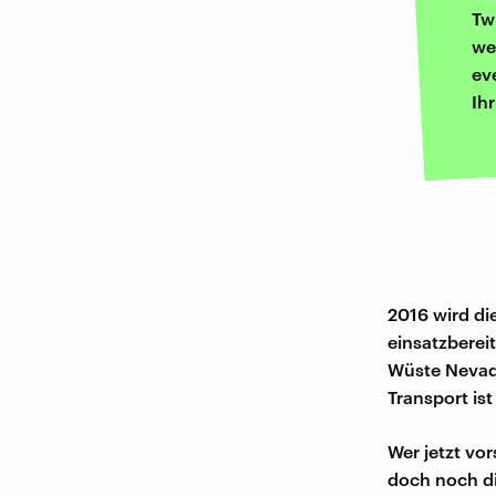
Tw
we
ev
Ih
2016 wird di
einsatzberei
Wüste Nevada
Transport is
Wer jetzt vor
doch noch di