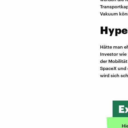
Transportkap
Vakuum könne
Hyper
Hätte man e
Investor wie
der Mobilitä
SpaceX und 
wird sich sc
E
Hi