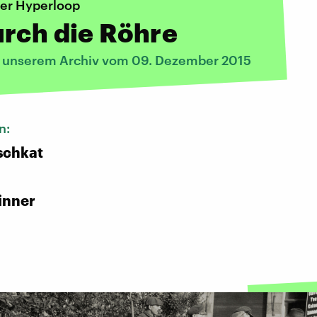
per Hyperloop
rch die Röhre
s unserem Archiv vom 09. Dezember 2015
n:
schkat
inner