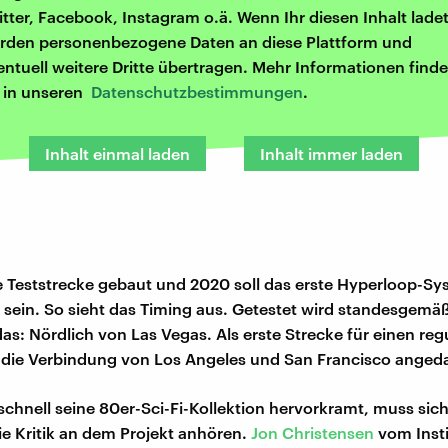
itter, Facebook, Instagram o.ä. Wenn Ihr diesen Inhalt ladet
rden personenbezogene Daten an diese Plattform und
entuell weitere Dritte übertragen. Mehr Informationen finde
r in unseren
Datenschutzbestimmungen
.
Inhalt einmal laden
Inhalt immer laden
e Teststrecke gebaut und 2020 soll das erste Hyperloop-S
t sein. So sieht das Timing aus. Getestet wird standesgemäß
s: Nördlich von Las Vegas. Als erste Strecke für einen reg
t die Verbindung von Los Angeles und San Francisco anged
schnell seine 80er-Sci-Fi-Kollektion hervorkramt, muss sich 
e Kritik an dem Projekt anhören.
Jon Christensen
vom Insti