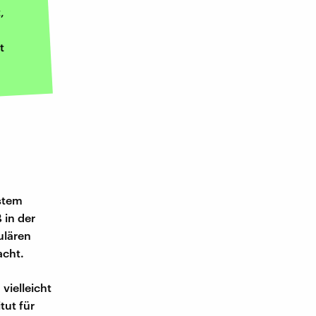
,
t
ystem
 in der
ulären
acht.
vielleicht
tut für