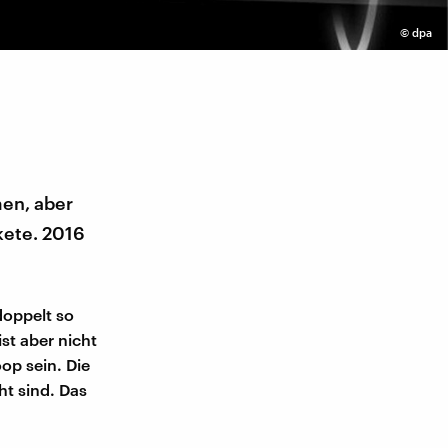
©
dpa
men, aber
kete. 2016
doppelt so
st aber nicht
op sein. Die
ht sind. Das