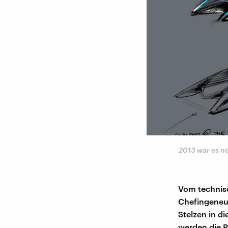
2013 war es no
Vom technisch
Chefingene
Stelzen in d
werden die R