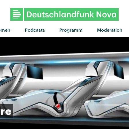
"GO GO GO" von Jorja Smith
emen
Podcasts
Programm
Moderation
re