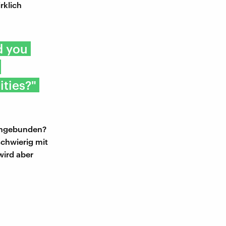
rklich
d you
ities?"
eingebunden?
schwierig mit
wird aber