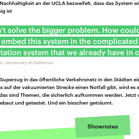
achhaltigkeit an der UCLA bezweifelt, dass das System wi
ig ist
n't solve the bigger problem. How coul
 embed this system in the complicated
tation system that we already have in c
n, University of California
 Superzug in das öffentliche Verkehrsnetz in den Städten 
 auf der vakuumierten Strecke einen Notfall gibt, wird es 
ll das sind Themen, die sicherlich aufkommen werden. Jetzt 
gebaut und getestet. Und ein bisschen geträumt.
Shownotes