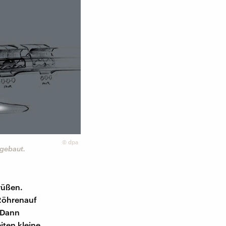
©
dpa
 gebaut.
grüßen.
 Röhrenauf
. Dann
iten kleine