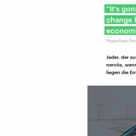
“It’s go
change 
economi
Hyperloop-Tec
Jeder, der a
nervös, wenn
liegen die E