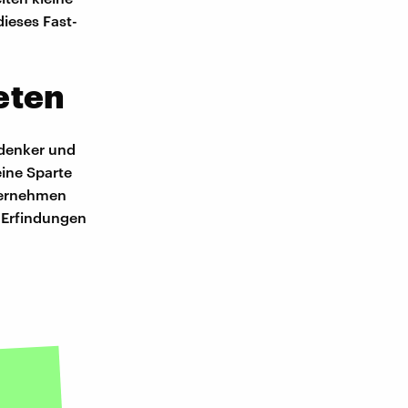
ieses Fast-
eten
rdenker und
eine Sparte
nternehmen
 Erfindungen