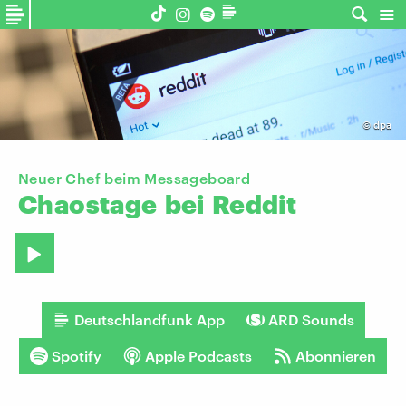
©
dpa
Neuer Chef beim Messageboard
Chaostage
bei
Reddit
Deutschlandfunk App
ARD Sounds
Spotify
Apple Podcasts
Abonnieren