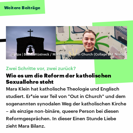
Weitere Beiträge
©
dpa | Bernd Wüstneck / Mara Klein, Out in Church (Collage DLF Nova)
Zwei Schritte vor, zwei zurück?
Wie es um die Reform der katholischen
Sexuallehre steht
Mara Klein hat katholische Theologie und Englisch
studiert. Er*sie war Teil von "Out in Church" und dem
sogenannten synodalen Weg der katholischen Kirche
– als einzige non-binäre, queere Person bei diesen
Reformgesprächen. In dieser Einen Stunde Liebe
zieht Mara Bilanz.