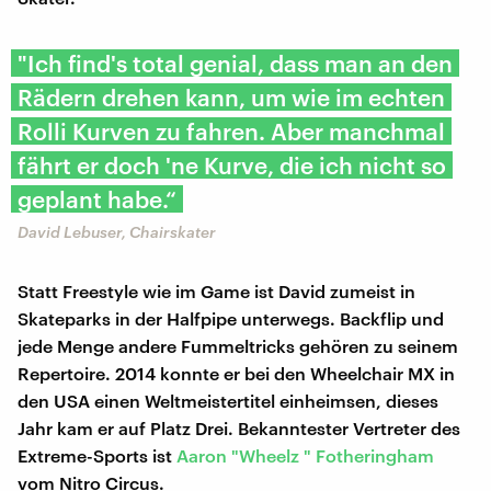
"Ich find's total genial, dass man an den
Rädern drehen kann, um wie im echten
Rolli Kurven zu fahren. Aber manchmal
fährt er doch 'ne Kurve, die ich nicht so
geplant habe.“
David Lebuser, Chairskater
Statt Freestyle wie im Game ist David zumeist in
Skateparks in der Halfpipe unterwegs. Backflip und
jede Menge andere Fummeltricks gehören zu seinem
Repertoire. 2014 konnte er bei den Wheelchair MX in
den USA einen Weltmeistertitel einheimsen, dieses
Jahr kam er auf Platz Drei. Bekanntester Vertreter des
Extreme-Sports ist
Aaron "Wheelz " Fotheringham
vom Nitro Circus.