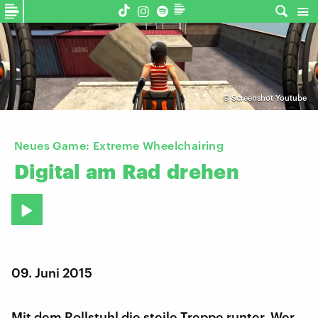
©
Screenshot Youtube
Neues Game: Extreme Wheelchairing
Digital
am
Rad
drehen
09. Juni 2015
Mit dem Rollstuhl die steile Treppe runter. Wer