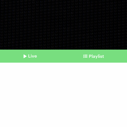
Live
Playlist
©
picture alliance / NDZ/STAR MAX/IPx | NDZ/STAR MAX/IPx
Shownotes
Neues Jahr, neue Regeln
Was sich 2026 für uns