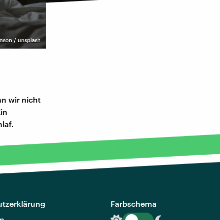
nson / unsplash
n wir nicht
in
laf.
tzerklärung
Farbschema
m