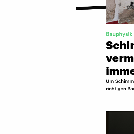
Bauphysik
Schi
verme
imm
Um Schimmel
richtigen Ba