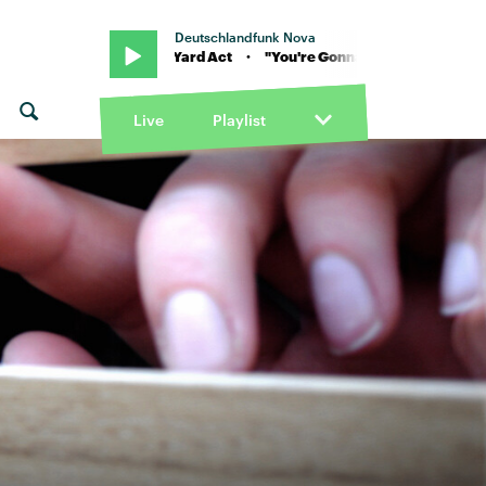
Deutschlandfunk Nova
e Music" von Yard Act · "You're Gonna Need A Little Music" von Yard 
Live
Playlist