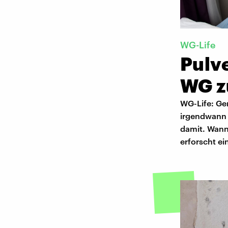
WG-Life
Pulv
WG zu
WG-Life: Ge
irgendwann g
damit. Wann
erforscht e