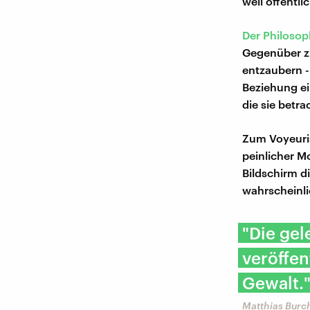
weil öffentli
Der Philosop
Gegenüber zu
entzaubern -
Beziehung ei
die sie betra
Zum Voyeuris
peinlicher M
Bildschirm d
wahrscheinlic
"Die gel
veröffen
Gewalt.
Matthias Burc