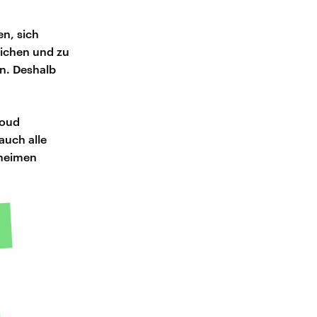
en, sich
lichen und zu
en. Deshalb
loud
auch alle
eheimen