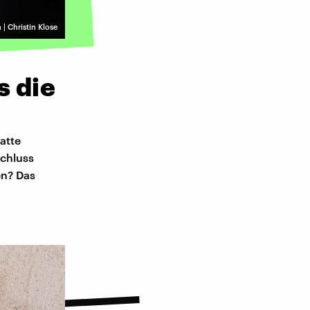
 | Christin Klose
s die
atte
Schluss
en? Das