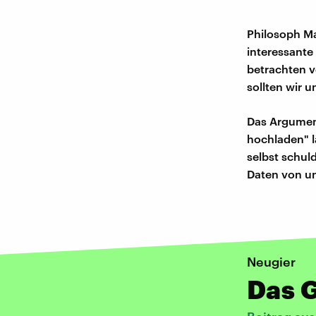
Philosoph Ma
interessante
betrachten v
sollten wir 
Das Argument
hochladen" l
selbst schu
Daten von u
Neugier
Das 