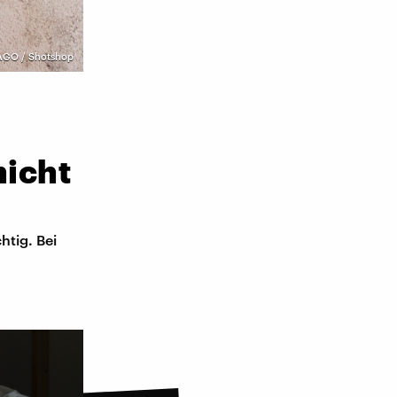
AGO / Shotshop
nicht
tig. Bei