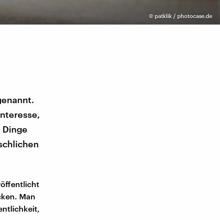
©
patklik / photocase.de
genannt.
nteresse,
e Dinge
schlichen
ffentlicht
ucken. Man
ntlichkeit,