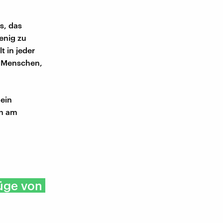
s, das
enig zu
t in jeder
n Menschen,
ein
en am
Züge von