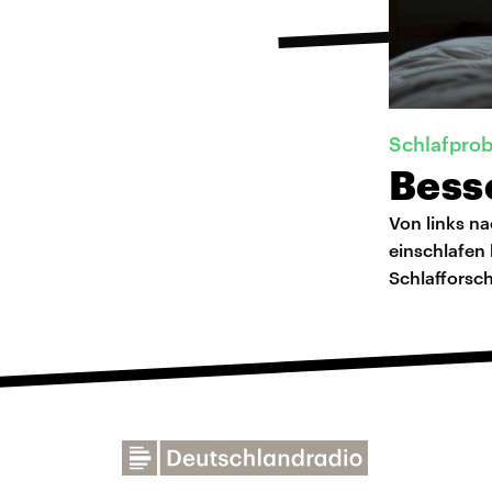
Schlafpro
Bess
Von links na
einschlafen
Schlafforsch