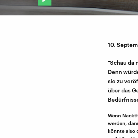
10. Septem
"Schau da 
Denn würde
sie zu verö
über das G
Bedürfniss
Wenn Nacktfo
werden, dann
könnte also d