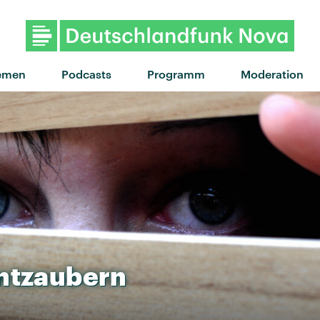
"You're Gonna Need A Littl
emen
Podcasts
Programm
Moderation
ntzaubern