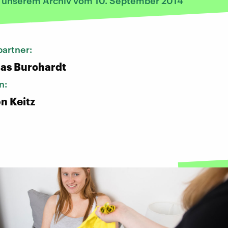
s unserem Archiv vom 10. September 2014
artner:
ias Burchardt
n:
n Keitz