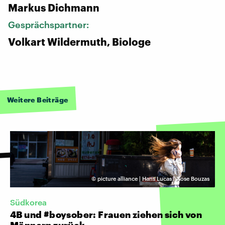
Markus Dichmann
Gesprächspartner:
Volkart Wildermuth, Biologe
Weitere Beiträge
©
picture alliance | Hans Lucas | Xose Bouzas
Südkorea
4B und #boysober: Frauen ziehen sich von
Männern zurück