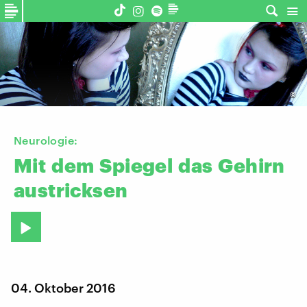
©
Neurologie:
Mit
dem
Spiegel
das
Gehirn
austricksen
04. Oktober 2016