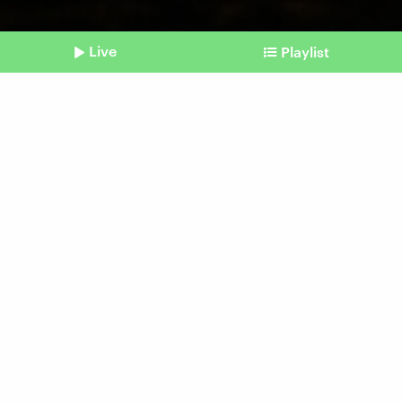
Live
Playlist
©
Pexels | Jonathan Borba
Shownotes
Neurowissenschaft
Lieber Burger als Brokkoli
Beitrag aus unserem Archiv vom 21. Oktober
2023