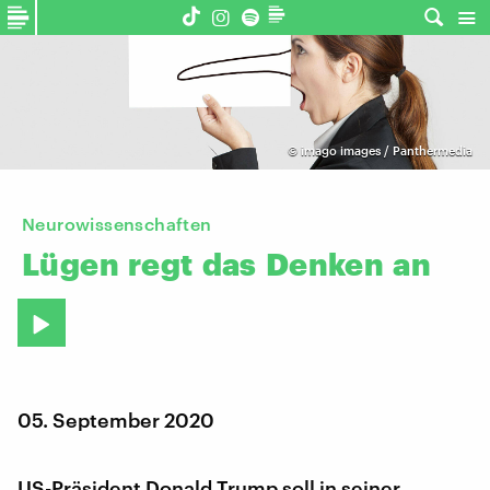
©
imago images / Panthermedia
Neurowissenschaften
Lügen
regt
das
Denken
an
05. September 2020
US-Präsident Donald Trump soll in seiner