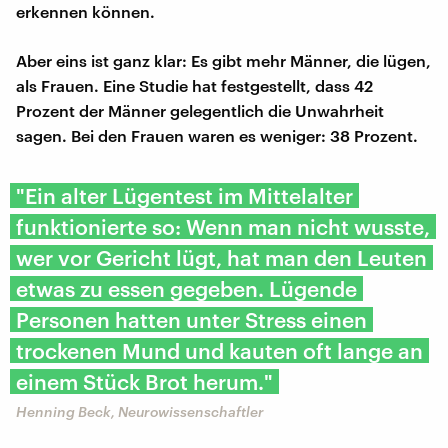
erkennen können.
Aber eins ist ganz klar: Es gibt mehr Männer, die lügen,
als Frauen. Eine Studie hat festgestellt, dass 42
Prozent der Männer gelegentlich die Unwahrheit
sagen. Bei den Frauen waren es weniger: 38 Prozent.
"Ein alter Lügentest im Mittelalter
funktionierte so: Wenn man nicht wusste,
wer vor Gericht lügt, hat man den Leuten
etwas zu essen gegeben. Lügende
Personen hatten unter Stress einen
trockenen Mund und kauten oft lange an
einem Stück Brot herum."
Henning Beck, Neurowissenschaftler