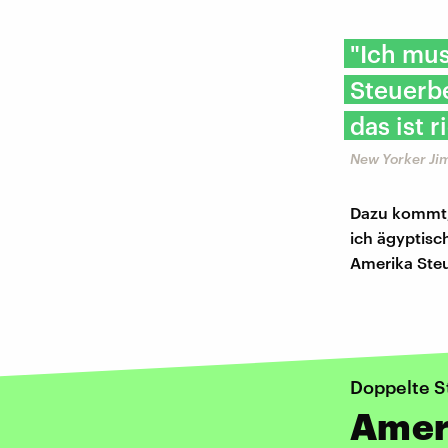
"Ich mus
Steuerb
das ist r
New Yorker J
Dazu kommt, 
ich ägyptisch
Amerika Steu
Doppelte S
Amer