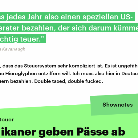
s jedes Jahr also einen speziellen US-
erater bezahlen, der sich darum kümme
ichtig teuer."
im Kavanaugh
dass das Steuersystem sehr kompliziert ist. Es ist ungefähr
e Hieroglyphen entziffern will. Ich muss also hier in Deuts
ern bezahlen. Double taxed, double fucked.
Shownotes
teuer
ikaner geben Pässe ab