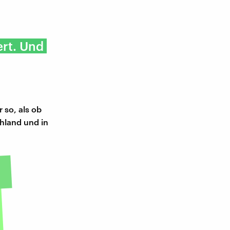
rt. Und
 so, als ob
chland und in