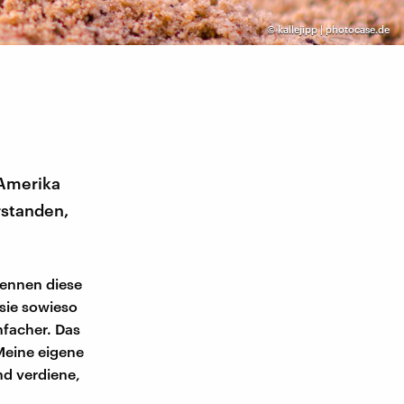
©
kallejipp | photocase.de
 Amerika
rstanden,
kennen diese
sie sowieso
nfacher. Das
Meine eigene
nd verdiene,