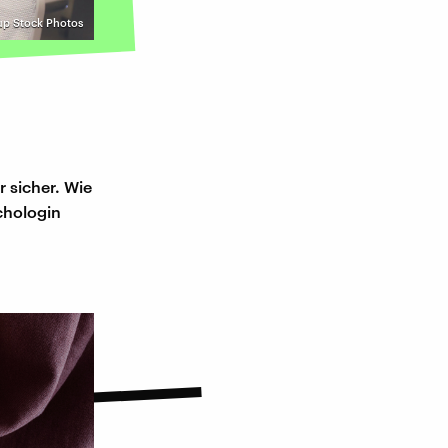
tup Stock Photos
r sicher. Wie
chologin