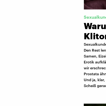
Sexualkun
Waru
Klito
Sexualkunde 
Den Rest ler
Samen, Eize
Erotik aufk
wir erschrec
Prostata äh
Und ja, klar
Scheiß gera