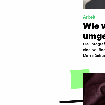
Arbeit
Wie w
umg
Die Fotograf
eine Neufind
Maike Debus