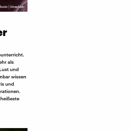
luvio | Unsplash
er
unterricht.
ehr als
 Lust und
enbar wissen
ris und
rationen.
 heißeste