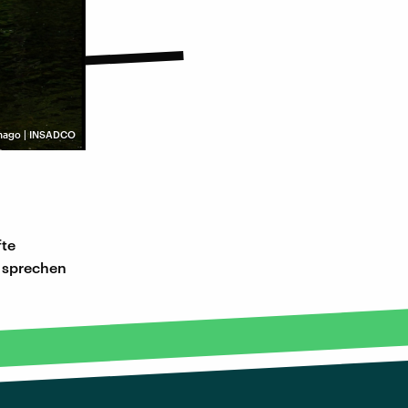
mago | INSADCO
fte
d sprechen