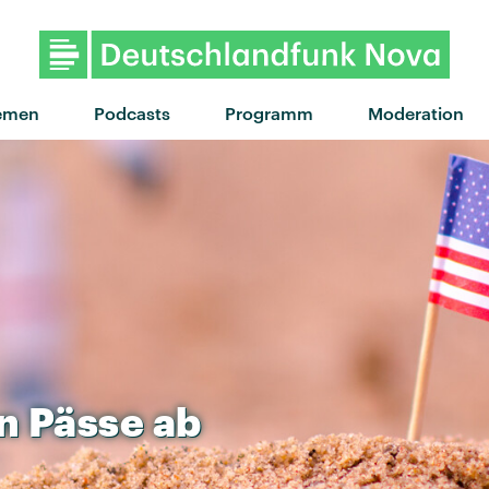
emen
Podcasts
Programm
Moderation
n
Pässe
ab