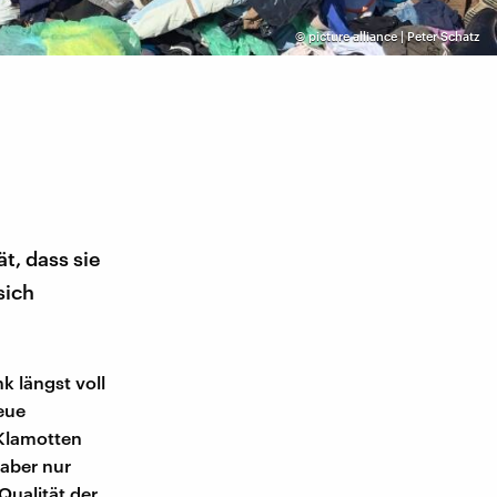
©
picture alliance | Peter Schatz
t, dass sie
sich
k längst voll
eue
 Klamotten
 aber nur
Qualität der