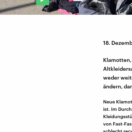
18. Dezemb
Klamotten, 
Altkleiders
weder weit
ändern, dam
Neue Klamott
ist. Im Durc
Kleidungsstü
von Fast-Fas
schlecht rec