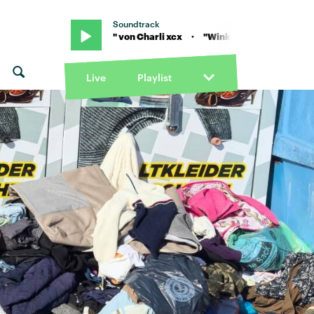
Soundtrack
"Wink Wink" von Charli xcx · "Wink Wink" von Charli xcx
Live
Playlist