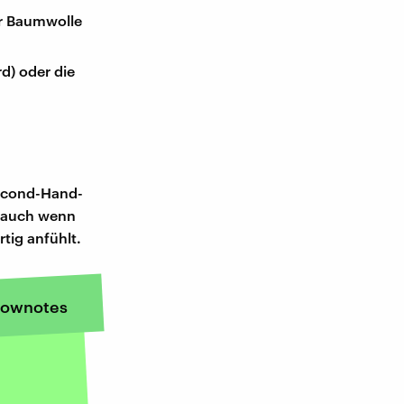
er Baumwolle
d) oder die
Second-Hand-
 auch wenn
tig anfühlt.
ownotes