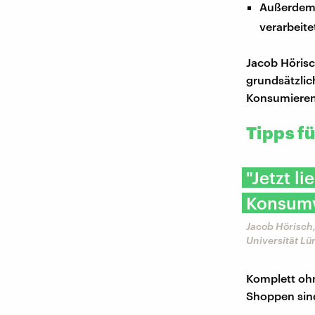
Außerdem 
verarbeite
Jacob Höris
grundsätzlic
Konsumierend
Tipps f
"Jetzt l
Konsumv
Jacob Hörisch
Universität L
Komplett ohn
Shoppen sin