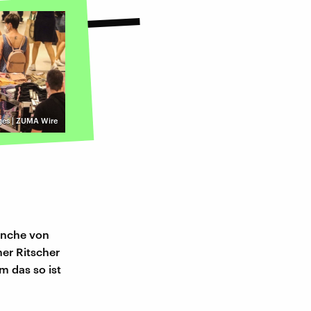
ges | ZUMA Wire
n
manche von
er Ritscher
m das so ist