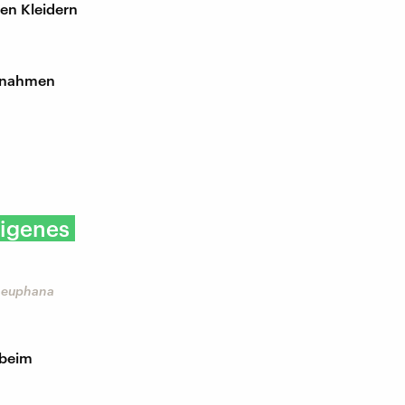
en Kleidern
aßnahmen
eigenes
 Leuphana
 beim