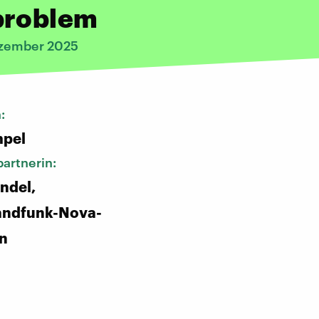
problem
ezember 2025
n:
pel
artnerin:
ndel,
andfunk-Nova-
in