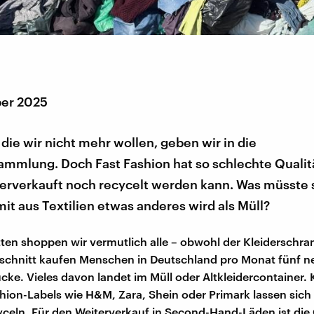
er 2025
die wir nicht mehr wollen, geben wir in die
ammlung. Doch Fast Fashion hat so schlechte Qualitä
erverkauft noch recycelt werden kann. Was müsste 
it aus Textilien etwas anderes wird als Müll?
en shoppen wir vermutlich alle – obwohl der Kleiderschran
hschnitt kaufen Menschen in Deutschland pro Monat fünf n
cke. Vieles davon landet im Müll oder Altkleidercontainer.
hion-Labels wie H&M, Zara, Shein oder Primark lassen sich
yceln. Für den Weiterverkauf in Second-Hand-Läden ist die 