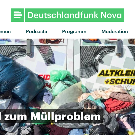
"Wink Wink" von Charli xcx · 
emen
Podcasts
Programm
Moderation
d
zum
Müllproblem