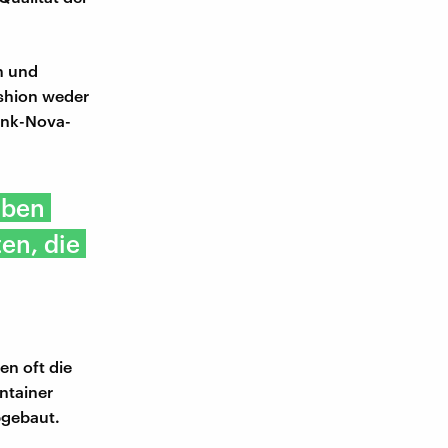
n und
ashion weder
unk-Nova-
aben
en, die
en oft die
ntainer
bgebaut.