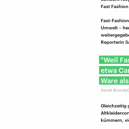
Fast Fashion
Fast-Fashion
Umwelt – herg
weitergegeb
Reporterin S
"Weil Fa
etwa Car
Ware al
Sarah Brendel
Gleichzeitig 
Altkleiderco
kümmern, vie