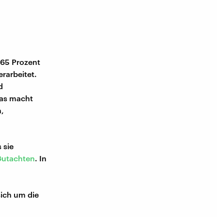
r
 65 Prozent
rarbeitet.
d
Das macht
,
 sie
utachten
. In
sich um die