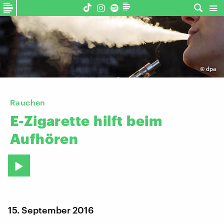
©
dpa
Rauchen
E-Zigarette
hilft
beim
Aufhören
15. September 2016