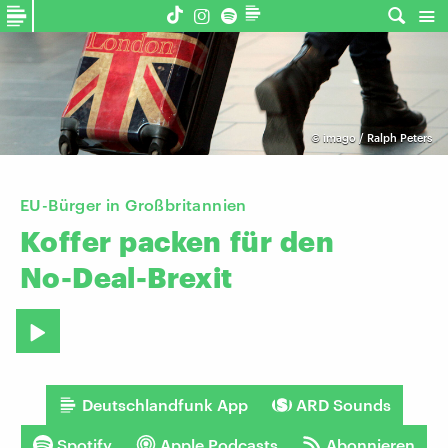
©
imago / Ralph Peters
EU-Bürger in Großbritannien
Koffer
packen
für
den
No-Deal-Brexit
Deutschlandfunk App
ARD Sounds
Spotify
Apple Podcasts
Abonnieren