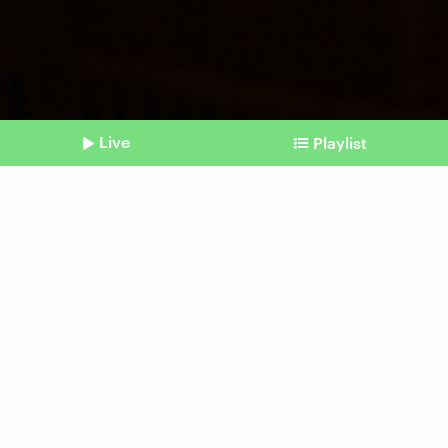
Live
Playlist
©
IMAGO / TT
Shownotes
Medizin
Nobelpreis für Wegbereiter
der Corona-Impfstoffe
Beitrag aus unserem Archiv vom 02. Oktober