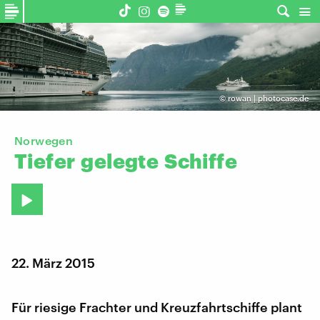
©
rowan | photocase.de
Norwegen
Tiefer
gelegte
Schiffe
22. März 2015
Für riesige Frachter und Kreuzfahrtschiffe plant