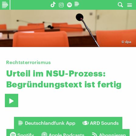
©
dpa
Rechtsterrorismus
Urteil
im
NSU-Prozess:
Begründungstext
ist
fertig
Deutschlandfunk App
ARD Sounds
Spotify
Apple Podcasts
Abonnieren