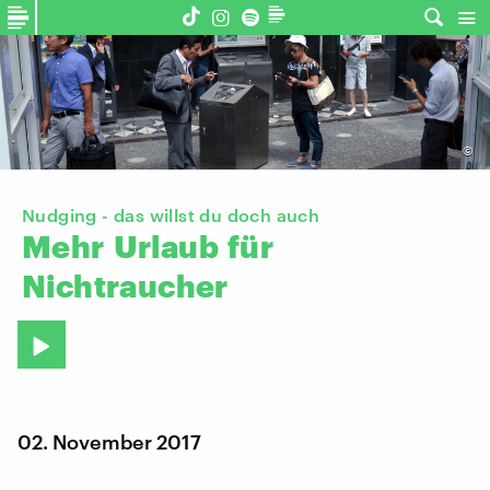
©
Nudging - das willst du doch auch
Mehr
Urlaub
für
Nichtraucher
02. November 2017