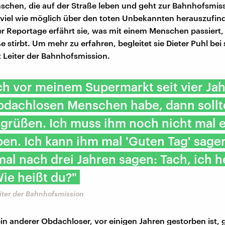
chen, die auf der Straße leben und geht zur Bahnhofsmiss
 viel wie möglich über den toten Unbekannten herauszufin
r Reportage erfährt sie, was mit einem Menschen passiert,
e stirbt. Um mehr zu erfahren, begleitet sie Dieter Puhl bei 
st Leiter der Bahnhofsmission.
h vor meinem Supermarkt seit vier Ja
bdachlosen Menschen habe, dann sollte
 grüßen. Ich muss ihm noch nicht mal 
en. Ich kann ihm mal 'Guten Tag' sagen
mal nach drei Jahren sagen: Tach, ich h
Wie heißt du?"
eiter der Bahnhofsmission
ein anderer Obdachloser, vor einigen Jahren gestorben ist,