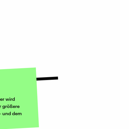
er wird
r größere
 – und dem