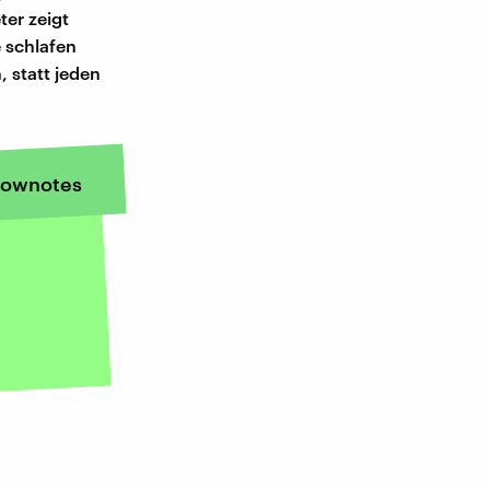
eter zeigt
e schlafen
 statt jeden
ownotes