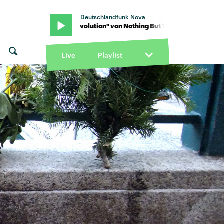
Deutschlandfunk Nova
hieves · "Evolution" von Nothing But Thieves · "Evolution" von Noth
Live
Playlist