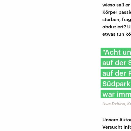
wieso saß er
Körper passi
sterben, frag
obduziert? U
etwas tun k
"Acht u
auf der
auf der 
Südpark 
war imme
Uwe Dziuba, K
Unsere Autor
Versucht Inf