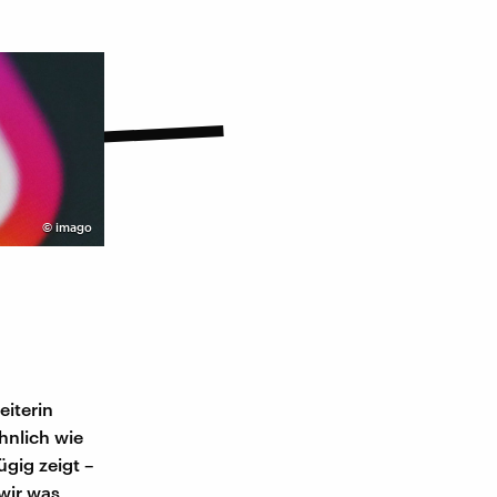
©
imago
eiterin
hnlich wie
zügig zeigt –
wir was