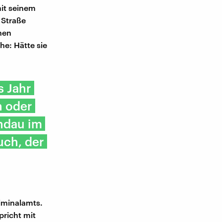
mit seinem
 Straße
chen
he: Hätte sie
s Jahr
h oder
andau im
uch, der
riminalamts.
pricht mit