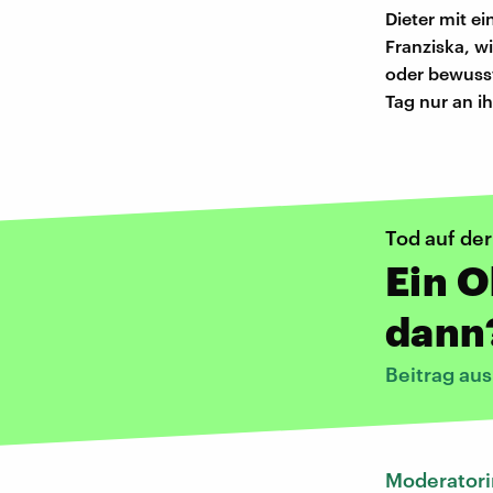
Dieter mit ei
Franziska, wi
oder bewusst
Tag nur an i
Tod auf der
Ein O
dann
Beitrag au
Moderatori