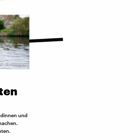
61 (Symbolbild)
ten
undinnen und
 machen.
hten.