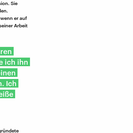
ion. Sie
den.
 wenn er auf
seiner Arbeit
hren
 ich ihn
einen
. Ich
eiße
 gründete