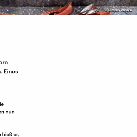
©
DRadio Wissen
sere
. Eines
ie
hen nun
 hieß er,