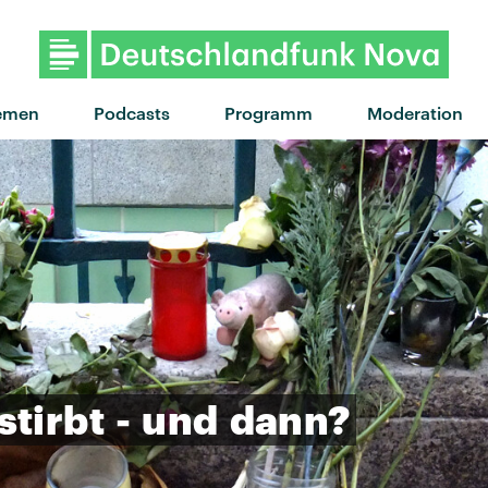
"Evolution" von Nothing But T
emen
Podcasts
Programm
Moderation
stirbt
-
und
dann?