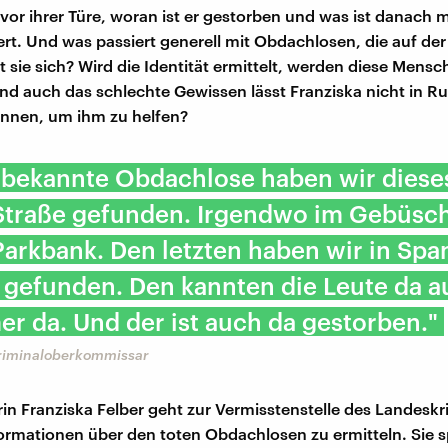
 vor ihrer Türe, woran ist er gestorben und was ist danach 
ert. Und was passiert generell mit Obdachlosen, die auf der
t sie sich? Wird die Identität ermittelt, werden diese Mens
nd auch das schlechte Gewissen lässt Franziska nicht in Ru
önnen, um ihm zu helfen?
nbekannte Obdachlose haben wir diese
 Straße gefunden. Irgendwo im Gebüsc
Parkbank. Den letzten haben wir in Sp
gefunden. Den kannten die Leute da a
r da. Und der ist auch da gestorben."
riminaloberkommissar
in Franziska Felber geht zur Vermisstenstelle des Landesk
ormationen über den toten Obdachlosen zu ermitteln. Sie s