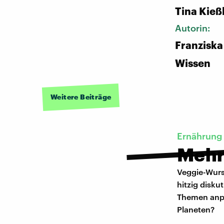
Tina Kieß
Autorin:
Franziska
Wissen
Weitere Beiträge
Ernährung
Mehr
Veggie-Wurst
hitzig disku
Themen anpa
Planeten?