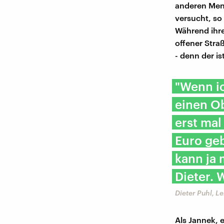
anderen Mens
versucht, so
Während ihre
offener Straß
- denn der i
"Wenn ic
einen O
erst mal
Euro geb
kann ja 
Dieter. 
Dieter Puhl, L
Als Jannek, 