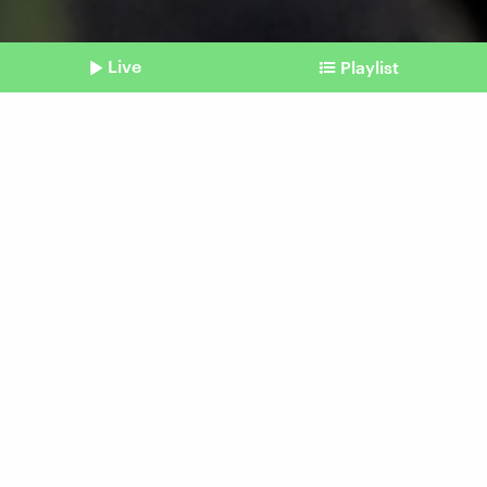
Live
Playlist
©
IMAGO / Funke Foto Services
Shownotes
Toiletten in Deutschland
Öffentliche Klos: zu wenige
und zu dreckig
Beitrag aus unserem Archiv vom 26. Mai 2024