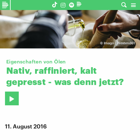
©
Imago | Westend61
Eigenschaften von Ölen
Nativ,
raffiniert,
kalt
gepresst
-
was
denn
jetzt?
11. August 2016