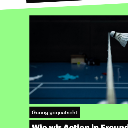
Genug gequatscht
Wie wir Action in Freun