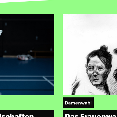
Damenwahl
dschaften
Das Frauenwah