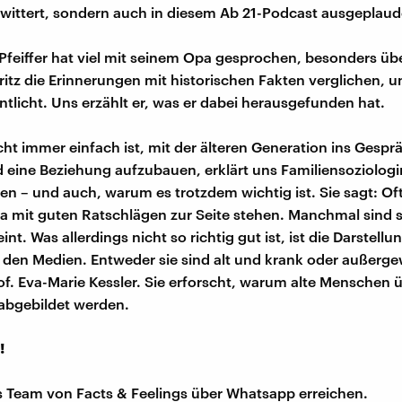
twittert, sondern auch in diesem Ab 21-Podcast ausgeplaud
Pfeiffer hat viel mit seinem Opa gesprochen, besonders übe
itz die Erinnerungen mit historischen Fakten verglichen, u
ntlicht. Uns erzählt er, was er dabei herausgefunden hat.
ht immer einfach ist, mit der älteren Generation ins Gespr
ine Beziehung aufzubauen, erklärt uns Familiensoziologin
n – und auch, warum es trotzdem wichtig ist. Sie sagt: O
mit guten Ratschlägen zur Seite stehen. Manchmal sind s
nt. Was allerdings nicht so richtig gut ist, ist die Darstellun
den Medien. Entweder sie sind alt und krank oder außerg
Prof. Eva-Marie Kessler. Sie erforscht, warum alte Menschen
abgebildet werden.
!
s Team von Facts & Feelings über Whatsapp erreichen.