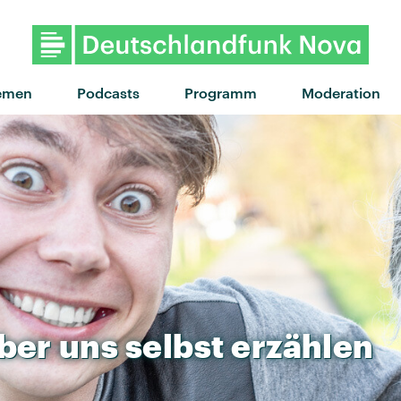
"Elephant" von Tame Impala · "
emen
Podcasts
Programm
Moderation
ber
uns
selbst
erzählen