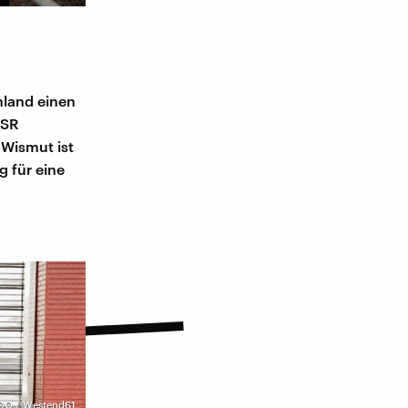
hland einen
SSR
Wismut ist
 für eine
GO / Westend61