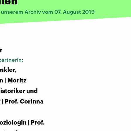
hlen
s unserem Archiv vom 07. August 2019
:
r
artnerin:
nkler,
n | Moritz
Historiker und
 | Prof. Corinna
ziologin | Prof.