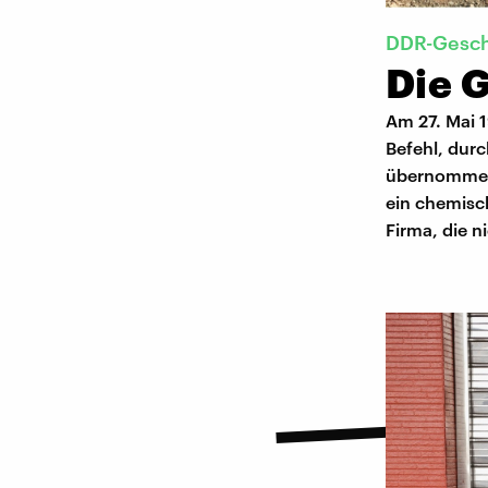
DDR-Gesch
Die 
Am 27. Mai 1
Befehl, dur
übernommen 
ein chemisc
Firma, die n