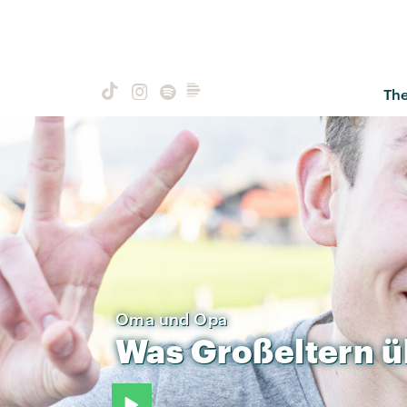
Th
Oma und Opa
Was
Großeltern
ü