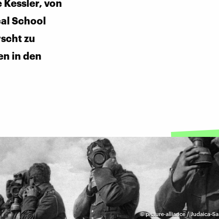
 Kessler, von
al School
rscht zu
en in den
©
picture-alliance / Judaica-