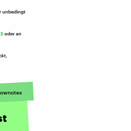
ir unbedingt
52
oder an
ckt,
ownotes
st