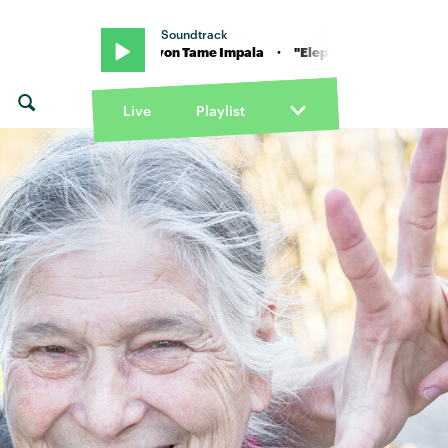
Soundtrack
Elephant" von Tame Impala · "Elephant" von Tame Impala
Live
Playlist