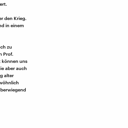
ert.
r den Krieg.
nd in einem
äch zu
 Prof.
ft können uns
ie aber auch
g alter
ewöhnlich
 überwiegend