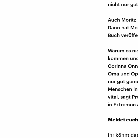
nicht nur ge
Auch Moritz 
Dann hat Mor
Buch veröffe
Warum es nic
kommen und e
Corinna Onne
Oma und Opa 
nur gut gemei
Menschen in 
vital, sagt 
in Extremen 
Meldet euch
Ihr könnt da