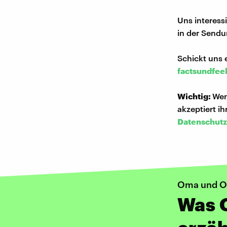
Uns interess
in der Sendu
Schickt uns 
factsundfee
Wichtig:
Wen
akzeptiert i
Datenschutz
Oma und O
Was G