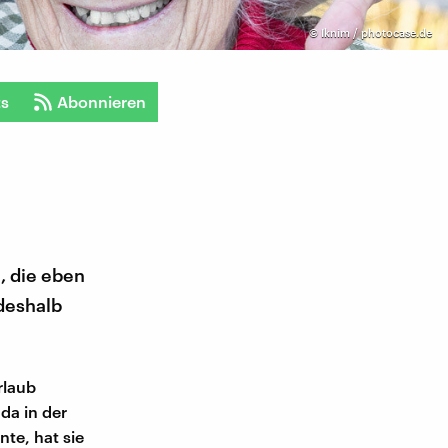
©
Iknim / photocase.de
ts
Abonnieren
, die eben
 deshalb
rlaub
da in der
te, hat sie