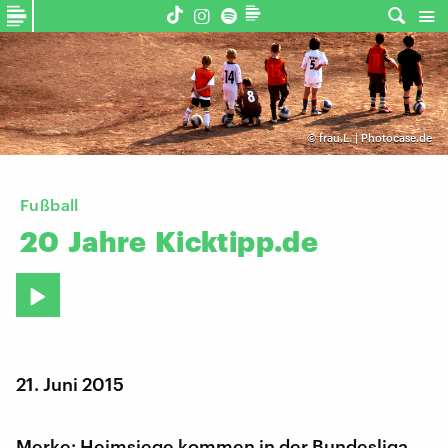
©
frau.L. | Photocase.de
Fußball
20
Jahre
Kicktipp.de
21. Juni 2015
Merke: Heimsiege kommen in der Bundesliga