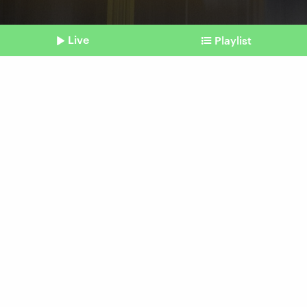
Live
Playlist
©
dpa | Bernd von Jutrczenka (Symbolbild)
Shownotes
Online-Shopping
Widerruf mit Button kommt
vom 20. Juni 2026