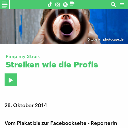
©
tobeys | photocase.de
Pimp my Streik
Streiken
wie
die
Profis
28. Oktober 2014
Vom Plakat bis zur Facebookseite - Reporterin