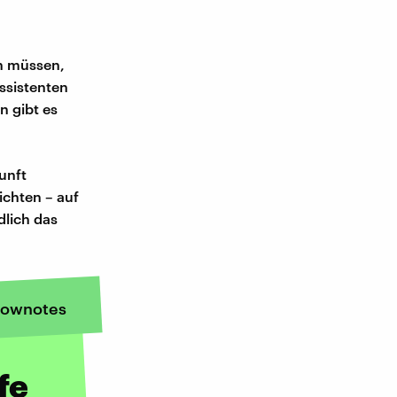
en müssen,
ssistenten
n gibt es
unft
zichten – auf
dlich das
ownotes
fe