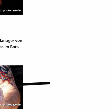
 | photocase.de
 Manager von
s im Bett.
a | photocase.de