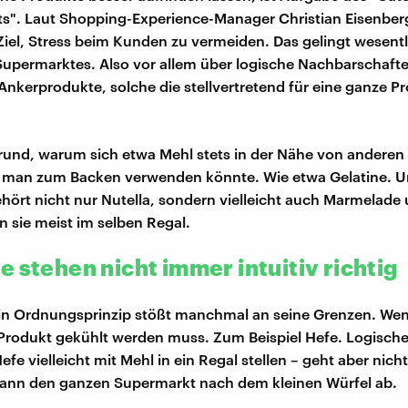
. Laut Shopping-Experience-Manager Christian Eisenberg 
Ziel, Stress beim Kunden zu vermeiden. Das gelingt wesent
upermarktes. Also vor allem über logische Nachbarschaft
nkerprodukte, solche die stellvertretend für eine ganze P
Grund, warum sich etwa Mehl stets in der Nähe von anderen 
ie man zum Backen verwenden könnte. Wie etwa Gelatine. 
hört nicht nur Nutella, sondern vielleicht auch Marmelade 
 sie meist im selben Regal.
 stehen nicht immer intuitiv richtig
in Ordnungsprinzip stößt manchmal an seine Grenzen. Wen
rodukt gekühlt werden muss. Zum Beispiel Hefe. Logisch
fe vielleicht mit Mehl in ein Regal stellen – geht aber nich
dann den ganzen Supermarkt nach dem kleinen Würfel ab.