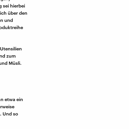
sei hierbei
lich über den
en und
roduktreihe
Utensilien
Und zum
und Müsli.
n etwa ein
erweise
t. Und so