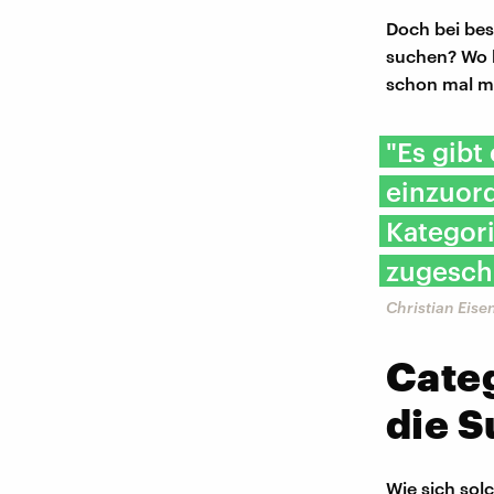
Doch bei bes
suchen? Wo 
schon mal m
"Es gibt
einzuord
Kategor
zugesch
Christian Eis
Cate
die 
Wie sich sol