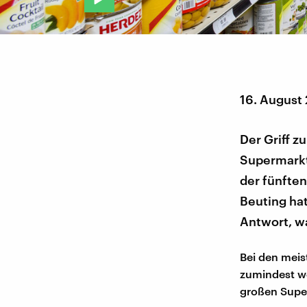
16. August
Der Griff z
Supermarkte
der fünften
Beuting hat
Antwort, wa
Bei den meis
zumindest wo
großen Super