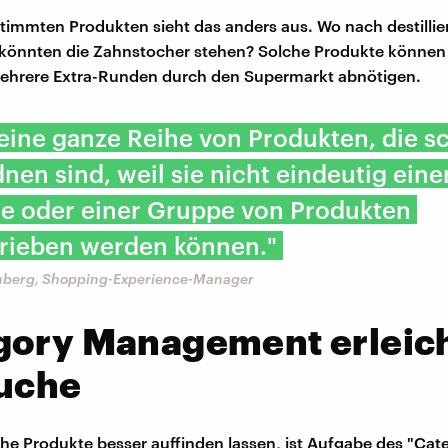
timmten Produkten sieht das anders aus. Wo nach destilli
könnten die Zahnstocher stehen? Solche Produkte können
ehrere Extra-Runden durch den Supermarkt abnötigen.
 eine ganze Reihe von Produkten, die 
nen sind, weil sie nicht eindeutig eine
ie oder einer Gruppe von Produkten
rieben werden können."
enberg, Shopping-Experience-Manager
gory Management erleich
Suche
che Produkte besser auffinden lassen, ist Aufgabe des "Cat