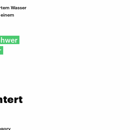
ertem Wasser
 einem
schwer
r
tert
egory