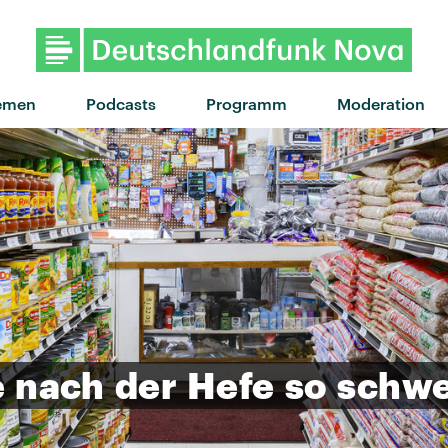
"Willkommen im Dschungel" v
emen
Podcasts
Programm
Moderation
e
nach
der
Hefe
so
schw