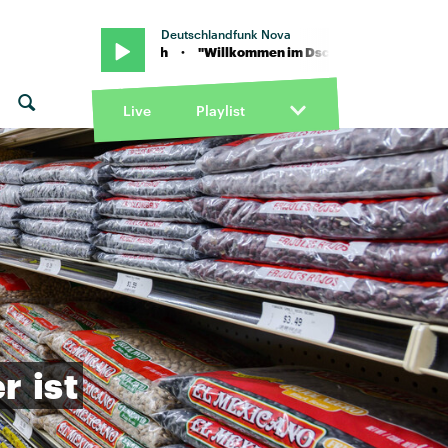
Deutschlandfunk Nova
on Bilderbuch · "Willkommen im Dschungel" von Bilderbuch · "Wil
Live
Playlist
er
ist