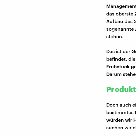
Managements"
das oberste 
Aufbau des S
sogenannte A
stehen.
Das ist der 
befindet, d
Frühstück ge
Darum stehen
Produkte
Doch auch e
bestimmtes P
würden wir He
suchen wir 