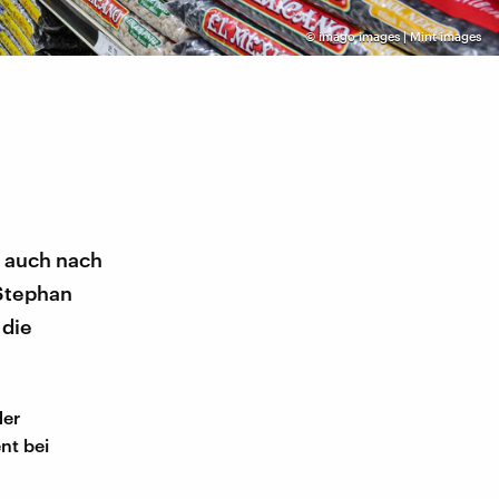
©
imago images | Mint images
h auch nach
 Stephan
 die
der
nt bei