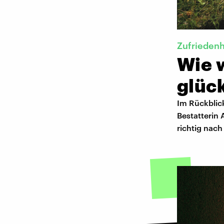
Zufriedenh
Wie 
glüc
Im Rückblick
Bestatterin
richtig nac