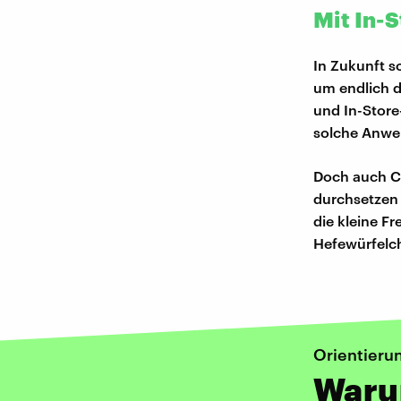
Mit In-
In Zukunft s
um endlich d
und In-Store
solche Anwe
Doch auch Ch
durchsetzen w
die kleine F
Hefewürfelch
Orientieru
Waru