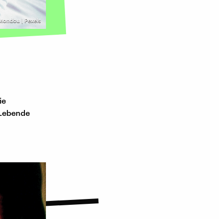
Mondou | Pexels
ie
 Lebende