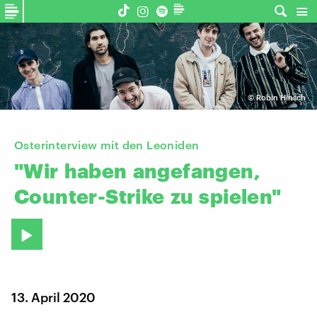
©
Robin Hinsch
Osterinterview mit den Leoniden
"Wir
haben
angefangen,
Counter-Strike
zu
spielen"
13. April 2020