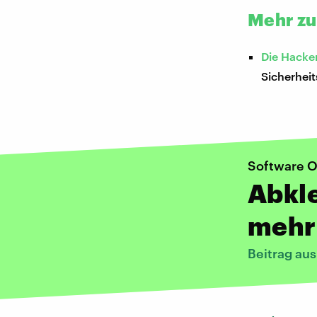
Mehr z
Die Hacke
Sicherheit
Software O
Abkl
mehr
Beitrag au