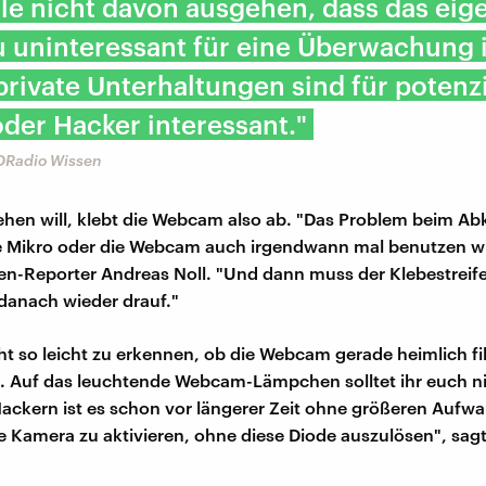
le nicht davon ausgehen, dass das eig
 uninteressant für eine Überwachung i
rivate Unterhaltungen sind für potenzi
der Hacker interessant."
 DRadio Wissen
ehen will, klebt die Webcam also ab. "Das Problem beim Abkl
 Mikro oder die Webcam auch irgendwann mal benutzen wil
n-Reporter Andreas Noll. "Und dann muss der Klebestreif
 danach wieder drauf."
icht so leicht zu erkennen, ob die Webcam gerade heimlich f
. Auf das leuchtende Webcam-Lämpchen solltet ihr euch n
Hackern ist es schon vor längerer Zeit ohne größeren Aufw
e Kamera zu aktivieren, ohne diese Diode auszulösen", sag