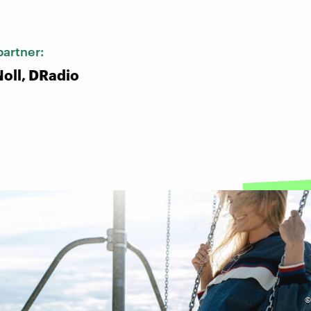
:
artner:
oll, DRadio