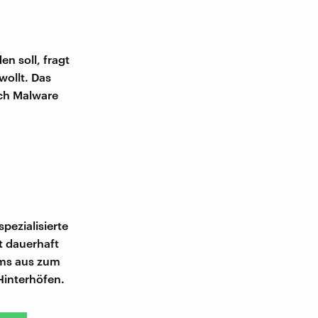
n soll, fragt
wollt. Das
ich Malware
pezialisierte
t dauerhaft
ams aus zum
Hinterhöfen.