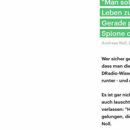
"Man sol
Leben zu
Gerade p
Spione o
Andreas Noll,
Wer sicher g
dass man die
DRadio-Wisse
runter - und
Es ist gar n
auch lauscht
verlassen: "
gelungen, di
Noll.