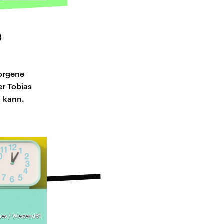
e
borgene
er Tobias
n kann.
ges / Westend61