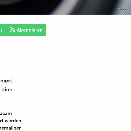
©
dpa
ts
Abonnieren
niert
 eine
Webcam
ert werden
ehemaliger