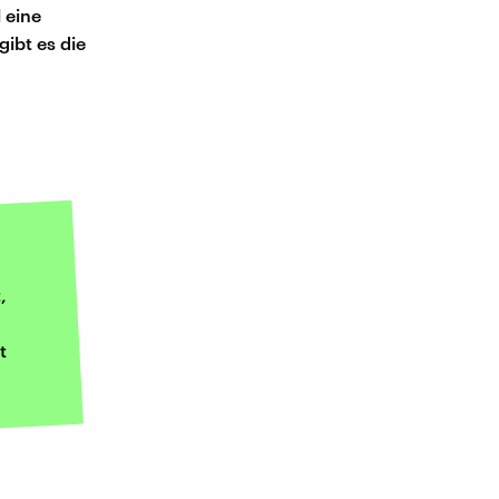
 eine
ibt es die
,
t