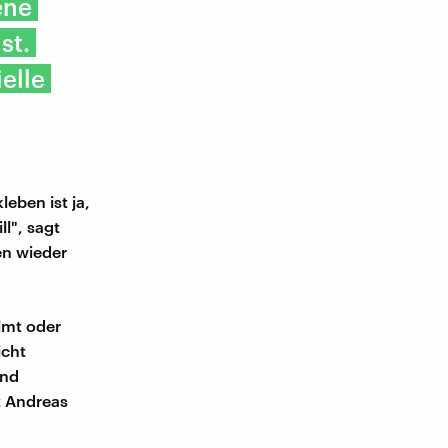
ene
st.
elle
eben ist ja,
l", sagt
en wieder
ilmt oder
icht
and
t Andreas