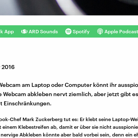
nk App
ARD Sounds
Spotify
Apple Podcas
r 2016
Webcam am Laptop oder Computer könnt ihr ausspio
 Webcam abkleben nervt ziemlich, aber jetzt gibt es
it Einschränkungen.
ok-Chef Mark Zuckerberg tut es: Er klebt seine Laptop-
it einem Klebestreifen ab, damit er über sie nicht ausspioni
 nervige Abkleben könnte aber bald vorbei sein, denn ein 