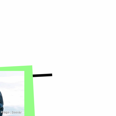
©
Imago | Zoonar