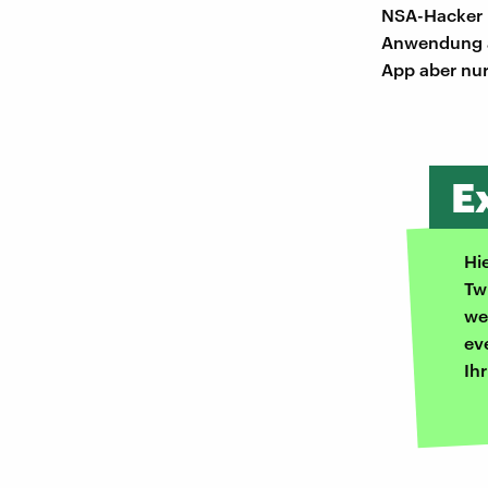
NSA-Hacker 
Anwendung au
App aber nur
E
Hi
Tw
we
ev
Ih