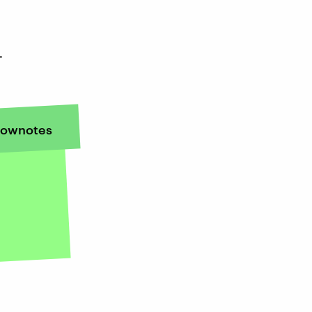
-
ownotes