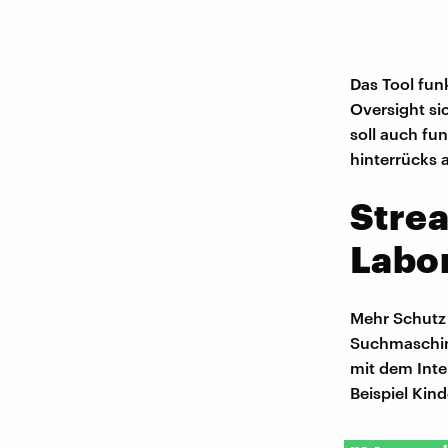
Das Tool fun
Oversight sic
soll auch fu
hinterrücks a
Stre
Labo
Mehr Schutz f
Suchmaschin
mit dem Inte
Beispiel Kin