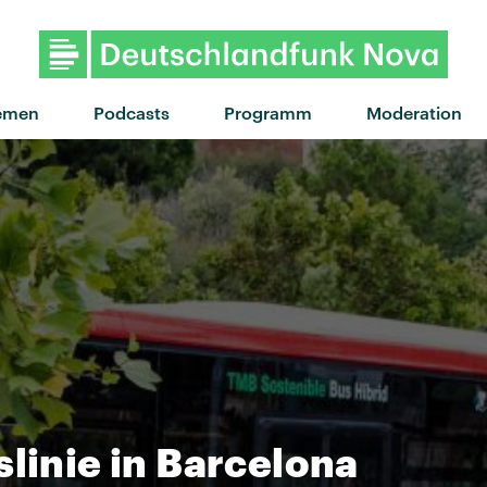
"Galvanize" von The Che
emen
Podcasts
Programm
Moderation
slinie in Barcelona