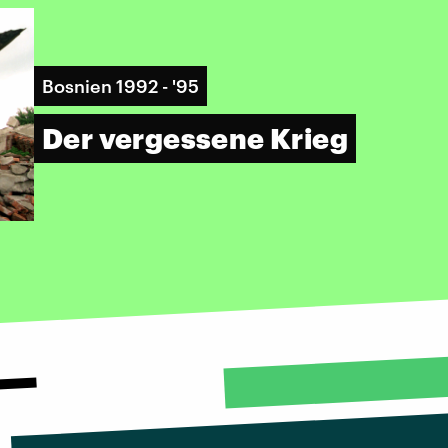
Bosnien 1992 - '95
Der vergessene Krieg