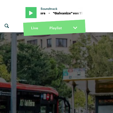
Soundtrack
mical Brothers · "Galvanize" von The Chemical Brothers · "Galvan
Live
Playlist