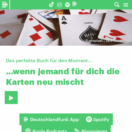
©
unsplash | Jack Hamilton
Das perfekte Buch für den Moment...
...wenn
jemand
für
dich
die
Karten
neu
mischt
Deutschlandfunk App
Spotify
Apple Podcasts
Abonnieren