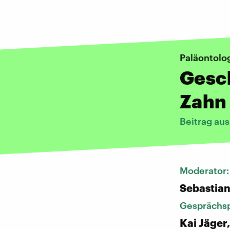
Paläontolo
Gesch
Zahn
Beitrag au
Moderator
Sebastia
Gesprächsp
Kai Jäger