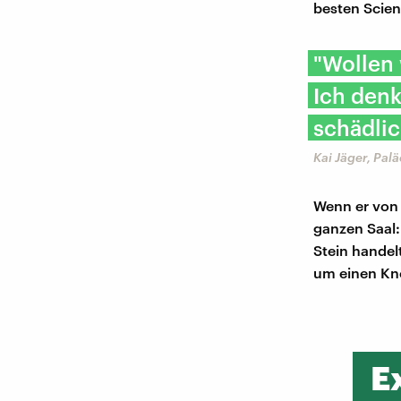
besten Scie
"Wollen
Ich denk
schädlic
Kai Jäger, Pal
Wenn er von 
ganzen Saal: 
Stein handel
um einen Kn
E