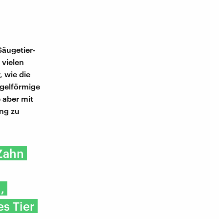
Säugetier-
 vielen
, wie die
egelförmige
 aber mit
ang zu
Zahn
,
es Tier