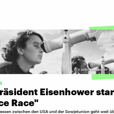
©
picture alliance / AP Ima
g
räsident Eisenhower star
ce Race"
essen zwischen den USA und der Sowjetunion geht weit üb