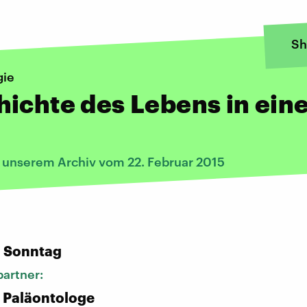
Sh
gie
ichte des Lebens in ein
s unserem Archiv vom 22. Februar 2015
:
n Sonntag
artner:
, Paläontologe