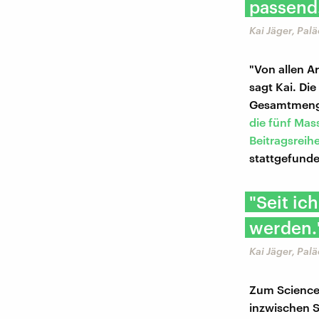
passend
Kai Jäger, Pal
"Von allen A
sagt Kai. Di
Gesamtmenge 
die fünf Mas
Beitragsreih
stattgefunden
"Seit ic
werden.
Kai Jäger, Pal
Zum Science 
inzwischen S