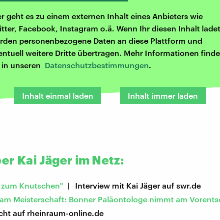
er geht es zu einem externen Inhalt eines Anbieters wie
itter, Facebook, Instagram o.ä. Wenn Ihr diesen Inhalt ladet
rden personenbezogene Daten an diese Plattform und
entuell weitere Dritte übertragen. Mehr Informationen finde
r in unseren
Datenschutzbestimmungen
.
Inhalt einmal laden
Inhalt immer laden
er Kai Jäger im Netz:
il zum Knutschen"
| Interview mit Kai Jäger auf swr.de
lam Meisterschaft: Bonner Paläontologe nimmt am Vorents
cht auf rheinraum-online.de