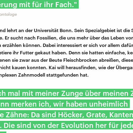
rung mit für ihr Fach."
äontologe
nd lehrt an der Universität Bonn. Sein Spezialgebiet ist die 
e. Er sucht nach Fossilien, die uns mehr über das Leben vor
 erzählen können. Dabei interessiert er sich vor allem dafür
tiere ihr Futter gekaut haben. Denn sie hatten einfache, k
enen sie zwar aus der Beute Fleischbrocken abreißen, diese
icht kauen konnten. Kai will herausfinden, wie der Überg
plexen Zahnmodell stattgefunden hat.
ch mal mit meiner Zunge über meinen 
ann merken ich, wir haben unheimlich
 Zähne: Da sind Höcker, Grate, Kanten
 Die sind von der Evolution her für jed