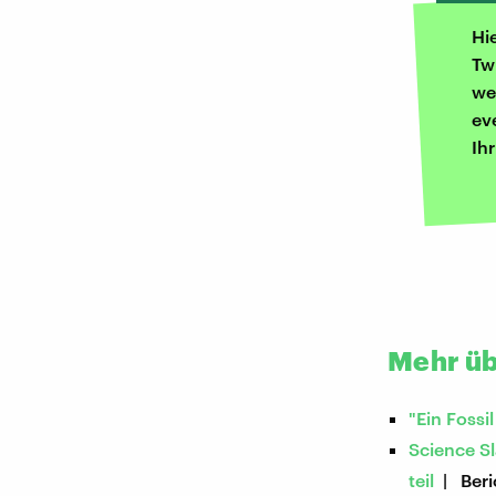
Hi
Tw
we
ev
Ih
Mehr üb
"Ein Foss
Science S
teil
| Beri