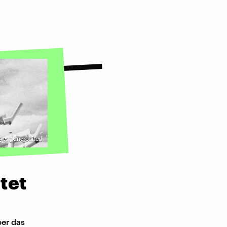
ges | Uncredited
tet
er das