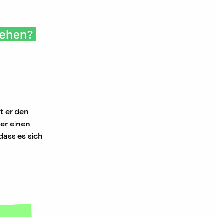
tehen?
t er den
der einen
dass es sich