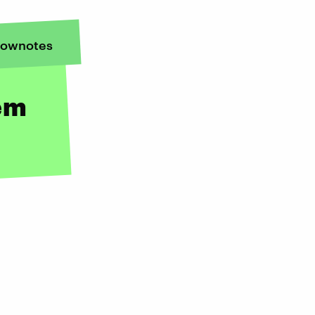
ownotes
em