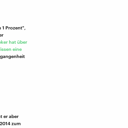
 1 Prozent",
er
ker hat über
issen eine
ergangenheit
t er aber
 2014 zum