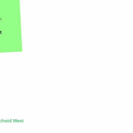
,
t
cheid West