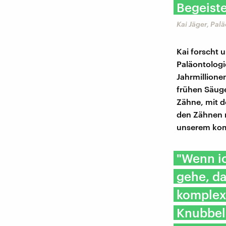
Begeiste
Kai Jäger, Pal
Kai forscht u
Paläontologi
Jahrmillionen
frühen Säuge
Zähne, mit d
den Zähnen n
unserem kom
"Wenn i
gehe, d
komplexe
Knubbel.