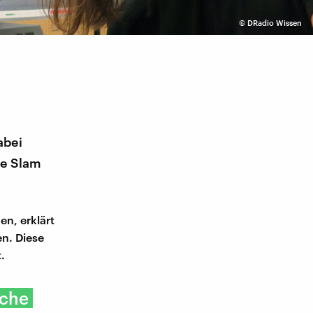
©
DRadio Wissen
abei
ce Slam
en, erklärt
en. Diese
.
iche