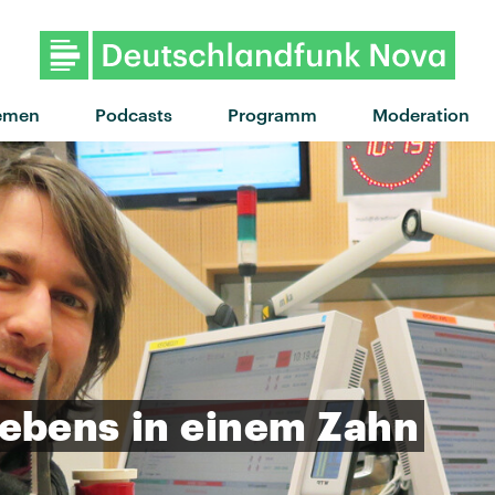
"She Says" von Gurr · "She Sa
emen
Podcasts
Programm
Moderation
ebens
in
einem
Zahn