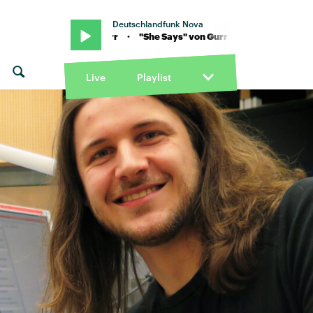
Deutschlandfunk Nova
ys" von Gurr · "She Says" von Gurr
Live
Playlist