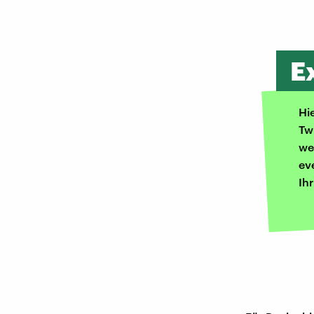
E
Hi
Tw
we
ev
Ih