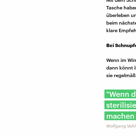
Tasche haben
überleben u
beim nächste
klare Empfe
Bei Schnup
Wenn im Wint
dann könnt i
sie regelmäß
"Wenn d
sterilis
machen a
Wolfgang Vahl