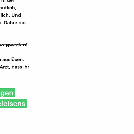
ütlich,
lich. Und
. Daher die
 wegwerfen!
n auslösen,
rzt, dass ihr
agen
eleisens