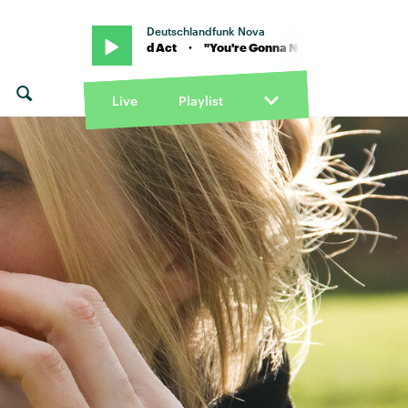
Deutschlandfunk Nova
usic" von Yard Act · "You're Gonna Need A Little Music" von Yard Ac
Live
Playlist