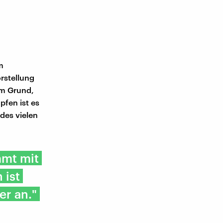
m
rstellung
em Grund,
fen ist es
des vielen
mmt mit
 ist
er an."