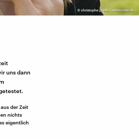
©
christophe papke | photocase.de
eit
wir uns dann
um
getestet.
aus der Zeit
nen nichts
as eigentlich