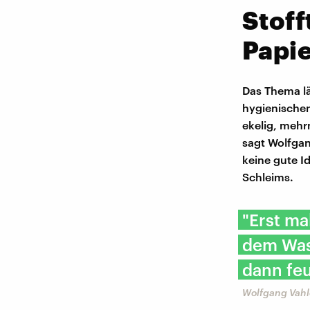
Stoff
Papi
Das Thema lä
hygienischen
ekelig, mehr
sagt Wolfgan
keine gute I
Schleims.
"Erst ma
dem Wasc
dann feu
Wolfgang Vahl