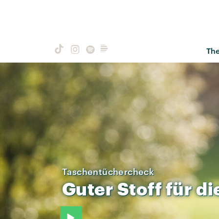
Th
Taschentüchercheck
Guter
Stoff
für
di