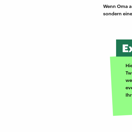
Wenn Oma als
sondern ein
E
Hi
Tw
we
ev
Ih