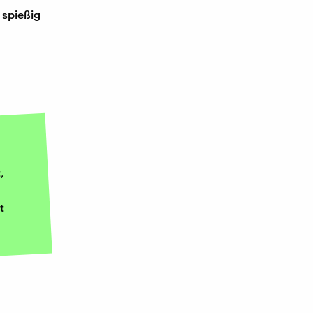
 spießig
,
t