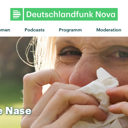
"You're Gonna Need A Little M
emen
Podcasts
Programm
Moderation
e
Nase