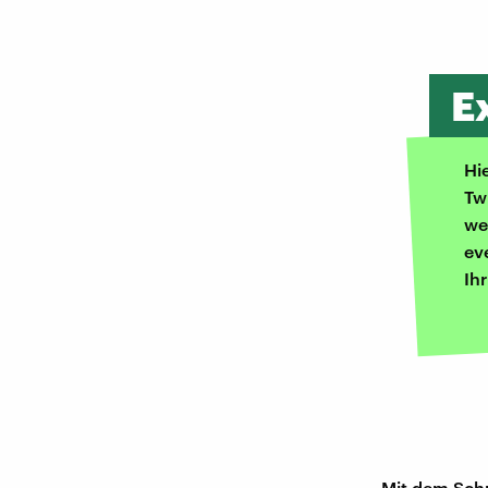
E
Hi
Tw
we
ev
Ih
Mit dem Schn