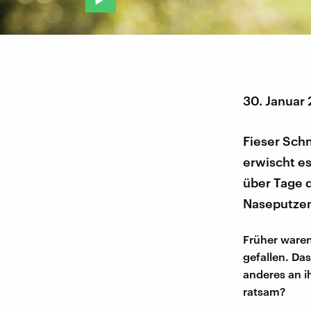
30. Januar
Fieser Schn
erwischt es
über Tage 
Naseputzen 
Früher waren
gefallen. Da
anderes an i
ratsam?