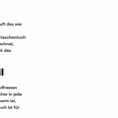
uft das wie
ertaschentuch
rechnet,
ck des
l
offresten
her in jede
arm ist,
ch ist für