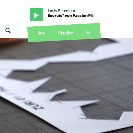
Facts & Feelings
 · "Little Secrets" von Passion Pit · "Little Secrets" von Passion Pit
Live
Playlist