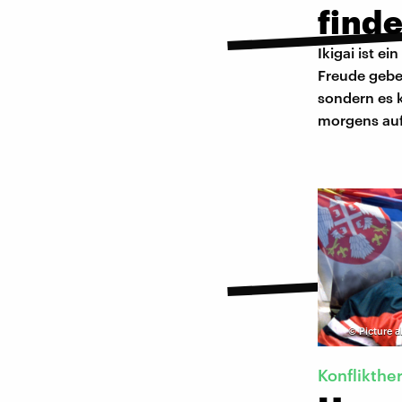
find
Ikigai ist e
Freude gebe
sondern es k
morgens au
©
Picture 
Konflikthe