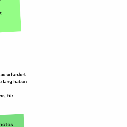
t
as erfordert
e lang haben
ns, für
notes