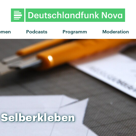
"Little Secrets" von Passion Pit
emen
Podcasts
Programm
Moderation
Selberkleben