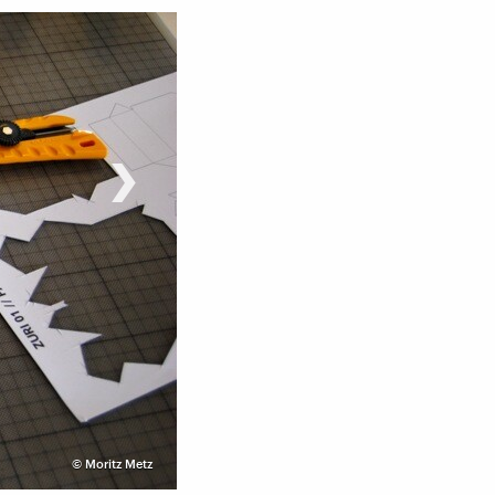
›
©
Moritz Metz