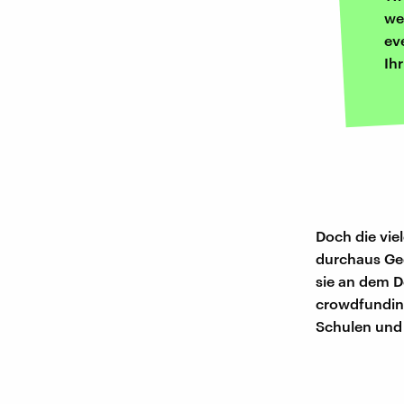
we
ev
Ih
Doch die vie
durchaus Ged
sie an dem D
crowdfunding
Schulen und