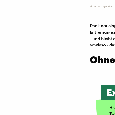
tics
Aus vorgestan
Dank der ei
Entfernungsm
- und bleibt
sowieso - das
Ohne
E
Hi
Tw