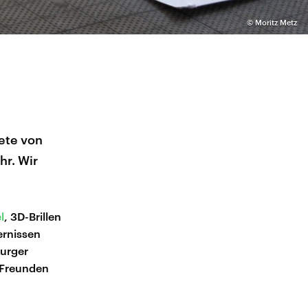
©
Moritz Metz
ete von
hr. Wir
l
, 3D-Brillen
ernissen
urger
 Freunden