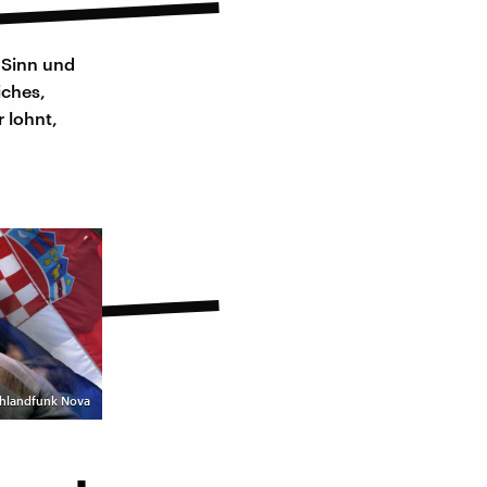
 Sinn und
iches,
r lohnt,
chlandfunk Nova