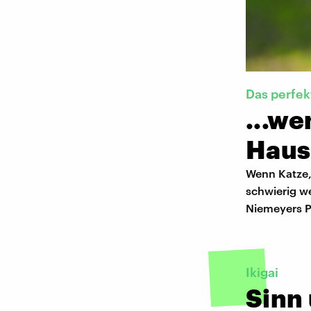
Das perfek
...we
Haust
Wenn Katze,
schwierig w
Niemeyers P
Ikigai
Sinn