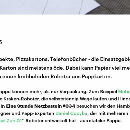
5
ekte, Pizzakartons, Telefonbücher - die Einsatzgebi
Karton sind meistens öde. Dabei kann Papier viel me
n einen krabbelnden Roboter aus Pappkarton.
appe können mehr, als nur Verpackung. Zum Beispiel
Möbe
e Kraken-Roboter, die selbstständig Wege laufen und Hind
 In
Eine Stunde Netzbasteln #034
besuchen wir den Hamb
signer und Papp-Experten
Daniel Cocyba
, der mit mehreren
ics
Zuri 01
"-Roboter entwickelt hat - aus stabiler Pappe.