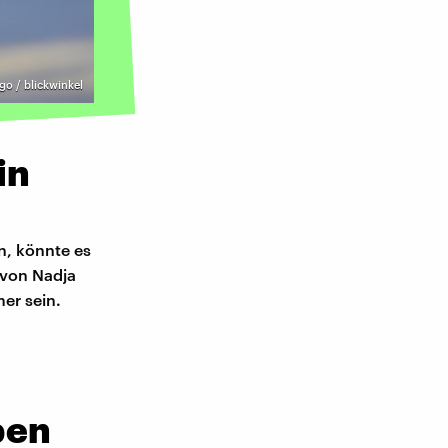
go / blickwinkel
in
n, könnte es
 von Nadja
er sein.
ben