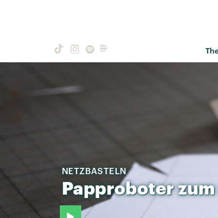
Th
NETZBASTELN
Papproboter
zum