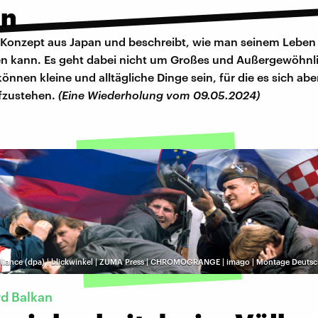
en
in Konzept aus Japan und beschreibt, wie man seinem Leben
n kann. Es geht dabei nicht um Großes und Außergewöhnl
önnen kleine und alltägliche Dinge sein, für die es sich abe
fzustehen.
(Eine Wiederholung vom 09.05.2024)
alliance (dpa) | blickwinkel | ZUMA Press | CHROMOGRANGE | imago | Montage Deuts
rd Balkan