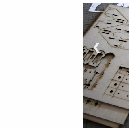
‹
©
Moritz Metz