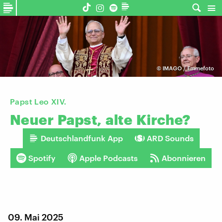
©
IMAGO / Emmefoto
Papst Leo XIV.
Neuer
Papst,
alte
Kirche?
Deutschlandfunk App
ARD Sounds
Spotify
Apple Podcasts
Abonnieren
09. Mai 2025