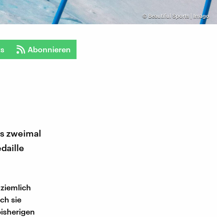
©
Beautiful Sports | Imago
ts
Abonnieren
ts zweimal
daille
 ziemlich
ch sie
isherigen