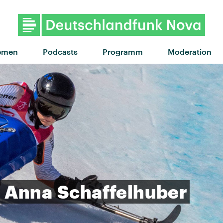
"Girl Next Door" von JIS
emen
Podcasts
Programm
Moderation
Anna
Schaffelhuber