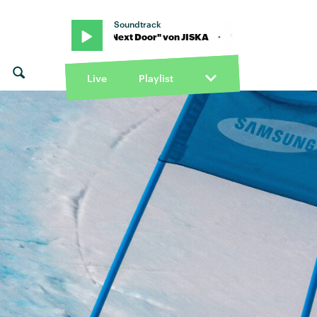
Soundtrack
KA · "Girl Next Door" von JISKA · "Girl Next Door" von JISKA
Live
Playlist