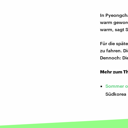
In Pyeongchan
warm geworde
warm, sagt S
Für die spät
zu fahren. D
Dennoch: Die 
Mehr zum Th
Sommer od
Südkorea