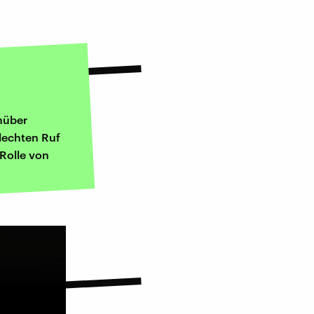
nüber
hlechten Ruf
 Rolle von