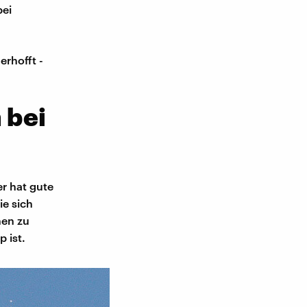
bei
erhofft -
 bei
r hat gute
ie sich
nen zu
 ist.