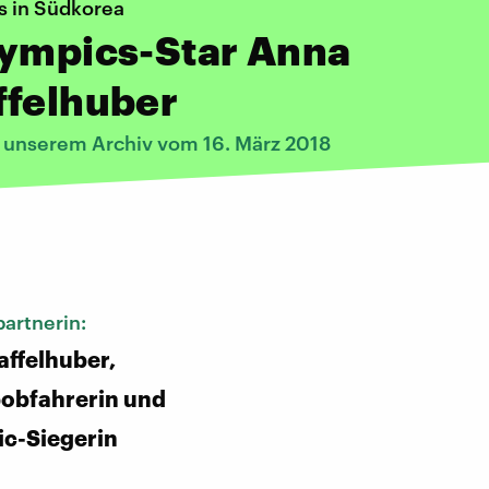
s in Südkorea
lympics-Star Anna
ffelhuber
s unserem Archiv vom 16. März 2018
:
artnerin:
ffelhuber,
obfahrerin und
c-Siegerin