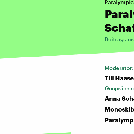
Paralympic
Para
Scha
Beitrag au
Moderator
Till Haase
Gesprächsp
Anna Scha
Monoskib
Paralympi