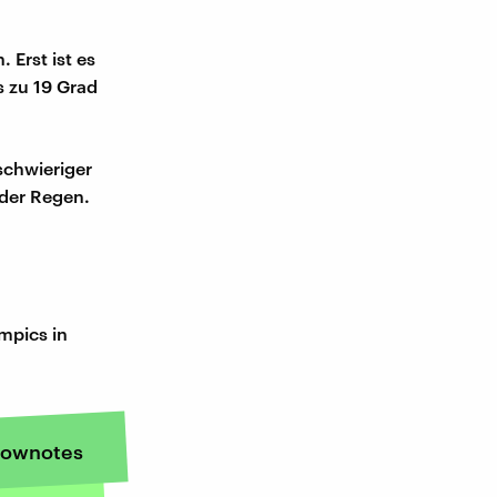
 Erst ist es
s zu 19 Grad
schwieriger
 der Regen.
mpics in
ownotes