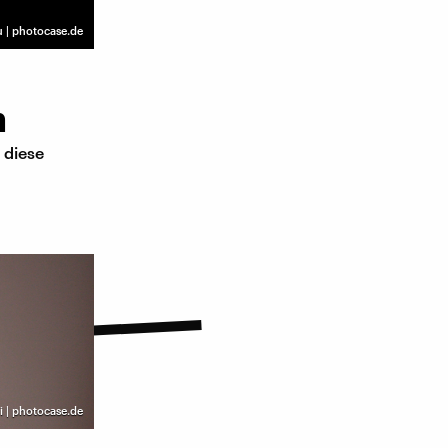
 | photocase.de
n
 diese
i | photocase.de