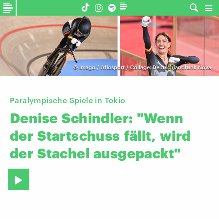
©
Imago / Aflosport / Collage: Deutschlandfunk Nova
Paralympische Spiele in Tokio
Denise
Schindler:
"Wenn
der
Startschuss
fällt,
wird
der
Stachel
ausgepackt"