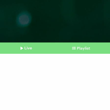
Live
Playlist
©
picture alliance / Geisler-Fotopress | Robert Schmiegelt
Shownotes
Bundestagswahl
(De)regulieren? Parteien