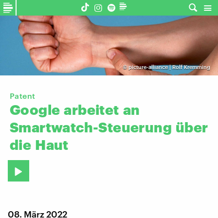
©
picture-alliance | Rolf Kremming
Patent
Google
arbeitet
an
Smartwatch-Steuerung
über
die
Haut
08. März 2022